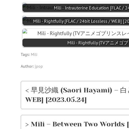
Mili - Intrauterine Education [FLAC / 
Mili - Rightfully [FLAC / 24bit Lossless / WEB] [
Mili - Rightfully (TVア
Tags:
Mili
Author:
jpop
< 早見沙織 (Saori Hayami) – 白と花
WEB] [2023.05.24]
> Mili – Between Two Worlds [