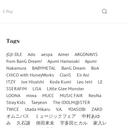
SEARCH
C-Pop
Tags
(G)I-DLE
Ado
aespa
Aimer
ARGONAVIS
from BanG Dream!
Ayumi Hamasaki
Ayumi
Nakamura
BABYMETAL
BanG Dream
BoA
CHiCO with HoneyWorks
ClariS
Eir Aoi
ITZY
Joe Hisaishi
Koda Kumi
Leo Ieiri
LE
SSERAFIM
LiSA
Little Glee Monster
LOONA
miwa
MUCC
MUSIC FAIR
ReoNa
Stray Kids
Taeyeon
The IDOLM@STER
TWICE
Utada Hikaru
V.A.
YOASOBI
ZARD
オムニバス
ミュージックフェア
中村あゆ
み
久石譲
倖田來未
宇多田ヒカル
家入レ