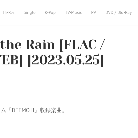
Hi-Res
Single
K-Pop
TV-Music
PV
DVD / Blu-Ray
 the Rain [FLAC /
WEB] [2023.05.25]
DEEMO II」収録楽曲。