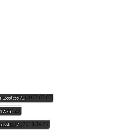
t Lossless /…
.12.23]
 Lossless /…