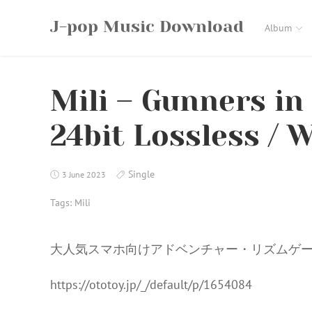
Skip
J-pop Music Download
to
Album
content
Mili – Gunners in
24bit Lossless / 
Single
3 June 2023
Tags:
Mili
大人気スマホ向けアドベンチャー・リズムゲーム「
https://ototoy.jp/_/default/p/1654084