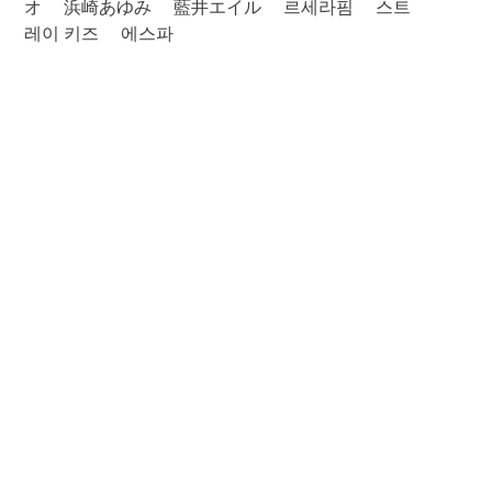
オ
浜崎あゆみ
藍井エイル
르세라핌
스트
레이 키즈
에스파