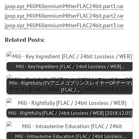
jpop.xyz_MiliMillenniumMtherFLAC24bit.part1.rar
jpop.xyz_MiliMillenniumMtherFLAC24bit.part2.rar
jpop.xyz_MiliMillenniumMtherFLAC24bit.part3.rar
Related Posts:
Mili - Key Ingredient [FLAC / 24bit Lossless / WEB]…
Mili - Rightfully (TVアニメゴブリンスレイヤーOPテーマ)
[FLAC /…
Mili - Rightfully [FLAC / 24bit Lossless / WEB] [2018.12.05]
Mili - Intrauterine Education [FLAC / 24bit Lossless…