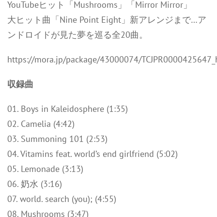
YouTubeヒット「Mushrooms」「Mirror Mirror」
大ヒット曲「Nine Point Eight」新アレンジまで…ア
ンドロイドが見た夢を巡る全20曲。
https://mora.jp/package/43000074/TCJPR0000425647_h
収録曲
01. Boys in Kaleidosphere (1:35)
02. Camelia (4:42)
03. Summoning 101 (2:53)
04. Vitamins feat. world’s end girlfriend (5:02)
05. Lemonade (3:13)
06. 奶水 (3:16)
07. world. search (you); (4:55)
08. Mushrooms (3:47)