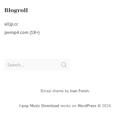
Blogroll
alljp.cc
javmp4.com (18+)
Search
for:
Rinzai theme by
Ivan Fonin
.
J-pop Music Download
works on
WordPress
© 2026