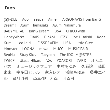
Tags
(G)I-DLE
Ado
aespa
Aimer
ARGONAVIS from BanG
Dream!
Ayumi Hamasaki
Ayumi Nakamura
BABYMETAL
BanG Dream
BoA
CHiCO with
HoneyWorks
ClariS
Eir Aoi
ITZY
Joe Hisaishi
Koda
Kumi
Leo Ieiri
LE SSERAFIM
LiSA
Little Glee
Monster
LOONA
miwa
MUCC
MUSIC FAIR
ReoNa
Stray Kids
Taeyeon
The IDOLM@STER
TWICE
Utada Hikaru
V.A.
YOASOBI
ZARD
オムニ
バス
ミュージックフェア
中村あゆみ
久石譲
倖田
來未
宇多田ヒカル
家入レオ
浜崎あゆみ
藍井エイ
ル
르세라핌
스트레이 키즈
에스파