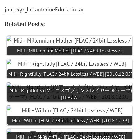
jpop.xyz_IntrauterineEducatin.rar
Related Posts:
Mili - Millennium Mother [FLAC / 24bit Lossless /…
Mili - Rightfully [FLAC / 24bit Lossless / WEB] [2018.12.05]
Mili - Rightfully (TVアニメゴブリンスレイヤーOPテーマ)
[FLAC /…
Mili - Within [FLAC / 24bit Lossless / WEB] [2018.12.23]
Mili - 雨と体液と匂い [FLAC / 24bit Lossless / WEB]