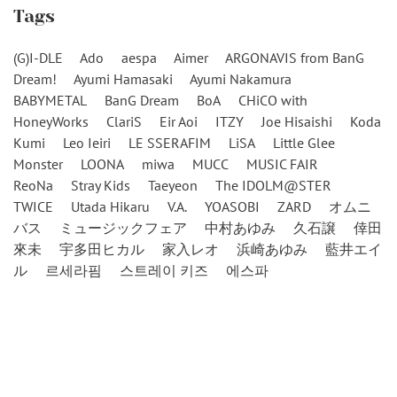
Tags
(G)I-DLE
Ado
aespa
Aimer
ARGONAVIS from BanG
Dream!
Ayumi Hamasaki
Ayumi Nakamura
BABYMETAL
BanG Dream
BoA
CHiCO with
HoneyWorks
ClariS
Eir Aoi
ITZY
Joe Hisaishi
Koda
Kumi
Leo Ieiri
LE SSERAFIM
LiSA
Little Glee
Monster
LOONA
miwa
MUCC
MUSIC FAIR
ReoNa
Stray Kids
Taeyeon
The IDOLM@STER
TWICE
Utada Hikaru
V.A.
YOASOBI
ZARD
オムニ
バス
ミュージックフェア
中村あゆみ
久石譲
倖田
來未
宇多田ヒカル
家入レオ
浜崎あゆみ
藍井エイ
ル
르세라핌
스트레이 키즈
에스파