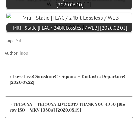
[2020.06.10]
Mili - Static [FLAC / 24bit Lossless / WEB] [2020.02.01]
Tags:
Mili
Author:
jpop
< Love Live! Sunshine!! / Aqours – Fantastic Departure!
[2020.07.22]
> TETSUYA – TETSUYA LIVE 2019 THANK YOU 4950 [Blu-
ray ISO + MKV 1080p] [2020.08.19]