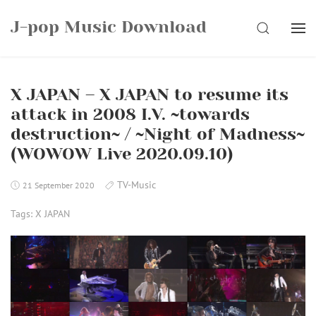
Skip
J-pop Music Download
to
SEARCH
content
X JAPAN – X JAPAN to resume its
attack in 2008 I.V. ~towards
destruction~ / ~Night of Madness~
(WOWOW Live 2020.09.10)
TV-Music
21 September 2020
Tags:
X JAPAN