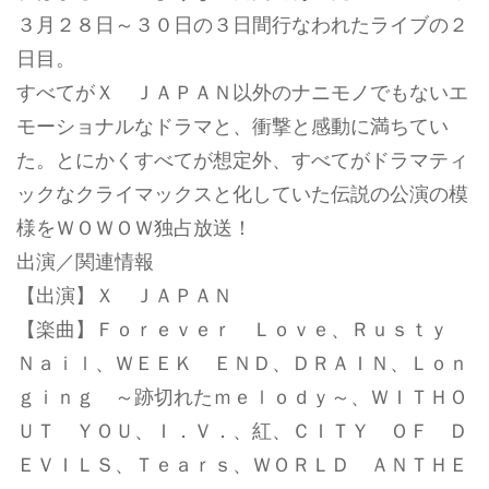
３月２８日～３０日の３日間行なわれたライブの２
日目。
すべてがＸ ＪＡＰＡＮ以外のナニモノでもないエ
モーショナルなドラマと、衝撃と感動に満ちてい
た。とにかくすべてが想定外、すべてがドラマティ
ックなクライマックスと化していた伝説の公演の模
様をＷＯＷＯＷ独占放送！
出演／関連情報
【出演】Ｘ ＪＡＰＡＮ
【楽曲】Ｆｏｒｅｖｅｒ Ｌｏｖｅ、Ｒｕｓｔｙ
Ｎａｉｌ、ＷＥＥＫ ＥＮＤ、ＤＲＡＩＮ、Ｌｏｎ
ｇｉｎｇ ～跡切れたｍｅｌｏｄｙ～、ＷＩＴＨＯ
ＵＴ ＹＯＵ、Ｉ．Ｖ．、紅、ＣＩＴＹ ＯＦ Ｄ
ＥＶＩＬＳ、Ｔｅａｒｓ、ＷＯＲＬＤ ＡＮＴＨＥ