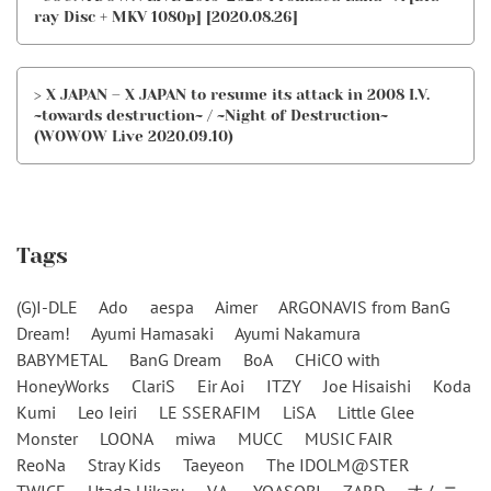
ray Disc + MKV 1080p] [2020.08.26]
> X JAPAN – X JAPAN to resume its attack in 2008 I.V.
~towards destruction~ / ~Night of Destruction~
(WOWOW Live 2020.09.10)
Tags
(G)I-DLE
Ado
aespa
Aimer
ARGONAVIS from BanG
Dream!
Ayumi Hamasaki
Ayumi Nakamura
BABYMETAL
BanG Dream
BoA
CHiCO with
HoneyWorks
ClariS
Eir Aoi
ITZY
Joe Hisaishi
Koda
Kumi
Leo Ieiri
LE SSERAFIM
LiSA
Little Glee
Monster
LOONA
miwa
MUCC
MUSIC FAIR
ReoNa
Stray Kids
Taeyeon
The IDOLM@STER