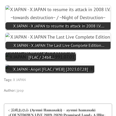
X JAPAN - X JAPAN to resume its attack in 2008 I.V.…
X JAPAN - X JAPAN The Last Live Complete Edition…
X JAPAN - JEALOUSY [Mora 2016.07.26]
[FLAC / 24bit…
X JAPAN - Angel [FLAC / WEB] [2023.07.28]
Tags:
X JAPAN
Author:
jpop
< 浜崎あゆみ (Ayumi Hamasaki) – ayumi hamasaki
~COUNTDOWN LIVE 2019-2020 Promised Land~ A [Blu-