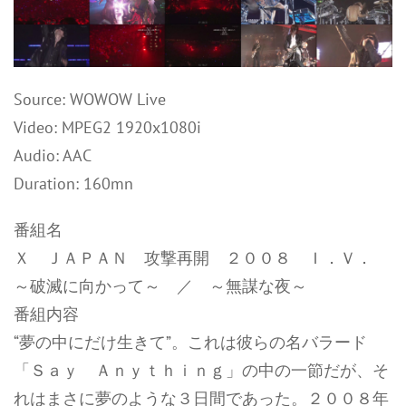
Source: WOWOW Live
Video: MPEG2 1920x1080i
Audio: AAC
Duration: 160mn
番組名
Ｘ ＪＡＰＡＮ 攻撃再開 ２００８ Ｉ．Ｖ．
～破滅に向かって～ ／ ～無謀な夜～
番組内容
“夢の中にだけ生きて”。これは彼らの名バラード
「Ｓａｙ Ａｎｙｔｈｉｎｇ」の中の一節だが、そ
れはまさに夢のような３日間であった。２００８年