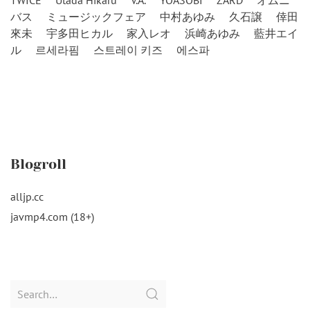
TWICE
Utada Hikaru
V.A.
YOASOBI
ZARD
オムニ
バス
ミュージックフェア
中村あゆみ
久石譲
倖田
來未
宇多田ヒカル
家入レオ
浜崎あゆみ
藍井エイ
ル
르세라핌
스트레이 키즈
에스파
Blogroll
alljp.cc
javmp4.com (18+)
Search
for: