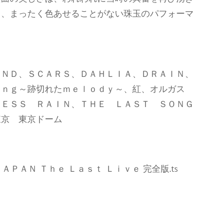
も、まったく色あせることがない珠玉のパフォーマ
ＥＮＤ、ＳＣＡＲＳ、ＤＡＨＬＩＡ、ＤＲＡＩＮ、
ｉｎｇ～跡切れたｍｅｌｏｄｙ～、紅、オルガス
ＬＥＳＳ ＲＡＩＮ、ＴＨＥ ＬＡＳＴ ＳＯＮＧ
東京 東京ドーム
ＪＡＰＡＮ Ｔｈｅ Ｌａｓｔ Ｌｉｖｅ 完全版.ts