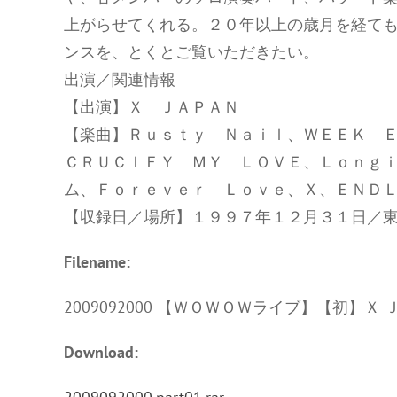
上がらせてくれる。２０年以上の歳月を経て
ンスを、とくとご覧いただきたい。
出演／関連情報
【出演】Ｘ ＪＡＰＡＮ
【楽曲】Ｒｕｓｔｙ Ｎａｉｌ、ＷＥＥＫ 
ＣＲＵＣＩＦＹ ＭＹ ＬＯＶＥ、Ｌｏｎｇ
ム、Ｆｏｒｅｖｅｒ Ｌｏｖｅ、Ｘ、ＥＮＤ
【収録日／場所】１９９７年１２月３１日／
Filename:
2009092000 【ＷＯＷＯＷライブ】【初】Ｘ 
Download: