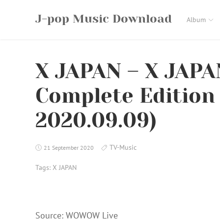
Skip
J-pop Music Download
to
Album
content
X JAPAN – X JAPA
Complete Editio
2020.09.09)
TV-Music
21 September 2020
Tags:
X JAPAN
Source: WOWOW Live