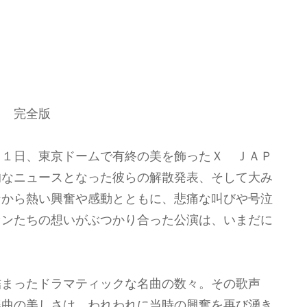
ｅ 完全版
３１日、東京ドームで有終の美を飾ったＸ ＪＡＰ
的なニュースとなった彼らの解散発表、そして大み
ンから熱い興奮や感動とともに、悲痛な叫びや号泣
ァンたちの想いがぶつかり合った公演は、いまだに
詰まったドラマティックな名曲の数々。その歌声
楽曲の美しさは、われわれに当時の興奮を再び湧き