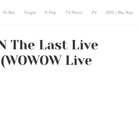
Hi-Res
Single
K-Pop
TV-Music
PV
DVD / Blu-Ray
N The Last Live
n (WOWOW Live