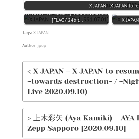
X JAPAN - X JAPAN to re
X JAPAN - JEALOUSY [Mora 2016.07.26]
[FLAC / 24bit…
X JAPAN
Tags:
X JAPAN
Author:
jpop
< X JAPAN – X JAPAN to resume
~towards destruction~ / ~Ni
Live 2020.09.10)
> 上木彩矢 (Aya Kamiki) – AYA K
Zepp Sapporo [2020.09.10]