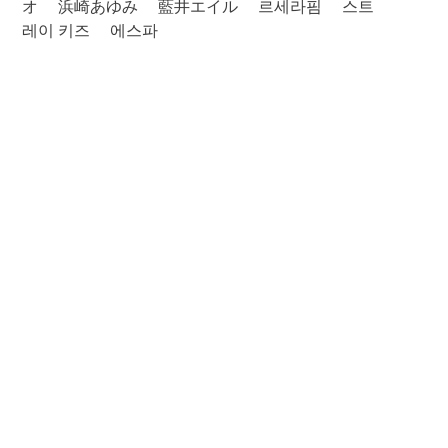
オ
浜崎あゆみ
藍井エイル
르세라핌
스트
레이 키즈
에스파