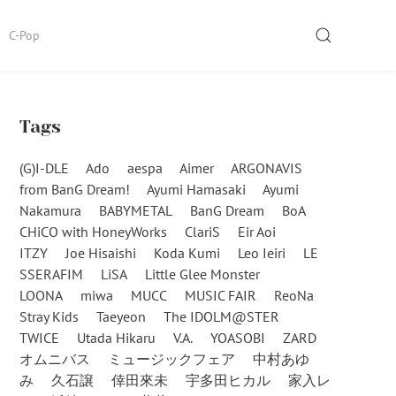
SEARCH
C-Pop
Tags
(G)I-DLE
Ado
aespa
Aimer
ARGONAVIS
from BanG Dream!
Ayumi Hamasaki
Ayumi
Nakamura
BABYMETAL
BanG Dream
BoA
CHiCO with HoneyWorks
ClariS
Eir Aoi
ITZY
Joe Hisaishi
Koda Kumi
Leo Ieiri
LE
SSERAFIM
LiSA
Little Glee Monster
LOONA
miwa
MUCC
MUSIC FAIR
ReoNa
Stray Kids
Taeyeon
The IDOLM@STER
TWICE
Utada Hikaru
V.A.
YOASOBI
ZARD
オムニバス
ミュージックフェア
中村あゆ
み
久石譲
倖田來未
宇多田ヒカル
家入レ