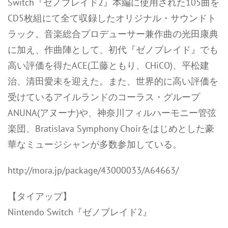
Switch『ゼノブレイド2』本編に使用された105曲を
CD5枚組にて全て収録したオリジナル・サウンドト
ラック。音楽総合プロデューサー兼作曲の光田康典
に加え、作曲陣として、初代『ゼノブレイド』でも
高い評価を得たACE(工藤ともり、CHiCO)、平松建
治、清田愛未を迎えた。また、世界的に高い評価を
受けているアイルランドのコーラス・グループ
ANUNA(アヌーナ)や、神奈川フィルハーモニー管弦
楽団、Bratislava Symphony Choirをはじめとした豪
華なミュージシャンが多数参加している。
http://mora.jp/package/43000033/A64663/
【タイアップ】
Nintendo Switch『ゼノブレイド2』