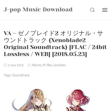
Skip
J-pop Music Download
to
SEARCH
content
VA – ゼノブレイド2 オリジナル・サ
ウンドトラック (Xenoblade2
Original Soundtrack) [FLAC / 24bit
Lossless / WEB] [2018.05.23]
Album
,
Hi-Res
,
Lossless
2 June 2018
Tags:
Soundtrack