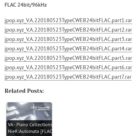
FLAC 24bit/96kHz
jpop.xyz_V.A.220180523TypeCWEB24bitFLAC.part1.rar
jpop.xyz_V.A.220180523TypeCWEB24bitFLAC.part2.rar
jpop.xyz_V.A.220180523TypeCWEB24bitFLAC.part3.rar
jpop.xyz_V.A.220180523TypeCWEB24bitFLAC.part4.rar
jpop.xyz_V.A.220180523TypeCWEB24bitFLAC.part5.rar
jpop.xyz_V.A.220180523TypeCWEB24bitFLAC.part6.rar
jpop.xyz_V.A.220180523TypeCWEB24bitFLAC.part7.rar
Related Posts:
VA - Piano Collections
NieR:Automata [FLAC