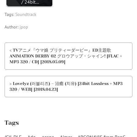
/ 24bit…
Tags:
Soundtrack
Author:
jpop
< TVアニメ『ウマ娘 プリティーダービー』ED主題歌
ANIMATION DERBY 02 グロウアップ・シャイン! [FLAC +
MP3 320 / CD] [2018.05.09]
> Lovelyz (러블리즈) – 治癒 (치유) [24bit Lossless + MP3
320 / WEB] [2018.04.23]
Tags
(G)I-DLE
Ado
aespa
Aimer
ARGONAVIS from BanG