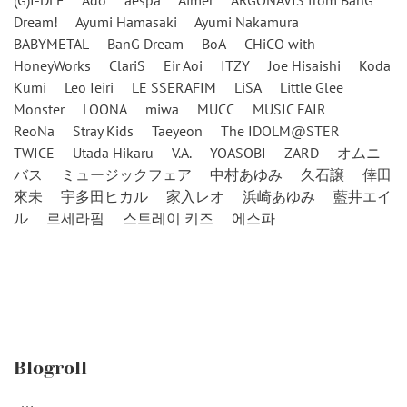
Dream!
Ayumi Hamasaki
Ayumi Nakamura
BABYMETAL
BanG Dream
BoA
CHiCO with
HoneyWorks
ClariS
Eir Aoi
ITZY
Joe Hisaishi
Koda
Kumi
Leo Ieiri
LE SSERAFIM
LiSA
Little Glee
Monster
LOONA
miwa
MUCC
MUSIC FAIR
ReoNa
Stray Kids
Taeyeon
The IDOLM@STER
TWICE
Utada Hikaru
V.A.
YOASOBI
ZARD
オムニ
バス
ミュージックフェア
中村あゆみ
久石譲
倖田
來未
宇多田ヒカル
家入レオ
浜崎あゆみ
藍井エイ
ル
르세라핌
스트레이 키즈
에스파
Blogroll