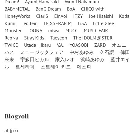
Dream!
Ayumi Hamasaki
Ayumi Nakamura
BABYMETAL
BanG Dream
BoA
CHiCO with
HoneyWorks
ClariS
Eir Aoi
ITZY
Joe Hisaishi
Koda
Kumi
Leo Ieiri
LE SSERAFIM
LiSA
Little Glee
Monster
LOONA
miwa
MUCC
MUSIC FAIR
ReoNa
Stray Kids
Taeyeon
The IDOLM@STER
TWICE
Utada Hikaru
V.A.
YOASOBI
ZARD
オムニ
バス
ミュージックフェア
中村あゆみ
久石譲
倖田
來未
宇多田ヒカル
家入レオ
浜崎あゆみ
藍井エイ
ル
르세라핌
스트레이 키즈
에스파
Blogroll
alljp.cc