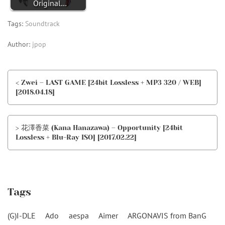
Original…
Tags:
Soundtrack
Author:
jpop
< Zwei – LAST GAME [24bit Lossless + MP3 320 / WEB]
[2018.04.18]
> 花澤香菜 (Kana Hanazawa) – Opportunity [24bit
Lossless + Blu-Ray ISO] [2017.02.22]
Tags
(G)I-DLE
Ado
aespa
Aimer
ARGONAVIS from BanG