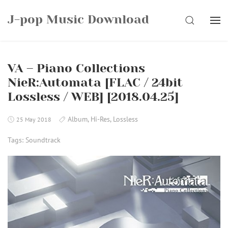
Skip
J-pop Music Download
to
SEARCH
content
VA – Piano Collections
NieR:Automata [FLAC / 24bit
Lossless / WEB] [2018.04.25]
Album
,
Hi-Res
,
Lossless
25 May 2018
Tags:
Soundtrack