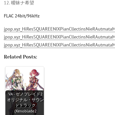
12. 曖昧ナ希望
FLAC 24bit/96kHz
jpop.xyz_HiResSQUAREENIXPianCllectinsNieRAutmataMr
jpop.xyz_HiResSQUAREENIXPianCllectinsNieRAutmataMr
jpop.xyz_HiResSQUAREENIXPianCllectinsNieRAutmataMr
Related Posts:
VA - ゼノブレイド2
オリジナル・サウン
ドトラック
(Xenoblade2