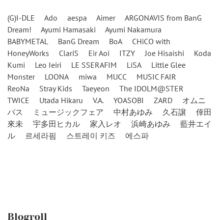
(G)I-DLE
Ado
aespa
Aimer
ARGONAVIS from BanG
Dream!
Ayumi Hamasaki
Ayumi Nakamura
BABYMETAL
BanG Dream
BoA
CHiCO with
HoneyWorks
ClariS
Eir Aoi
ITZY
Joe Hisaishi
Koda
Kumi
Leo Ieiri
LE SSERAFIM
LiSA
Little Glee
Monster
LOONA
miwa
MUCC
MUSIC FAIR
ReoNa
Stray Kids
Taeyeon
The IDOLM@STER
TWICE
Utada Hikaru
V.A.
YOASOBI
ZARD
オムニ
バス
ミュージックフェア
中村あゆみ
久石譲
倖田
來未
宇多田ヒカル
家入レオ
浜崎あゆみ
藍井エイ
ル
르세라핌
스트레이 키즈
에스파
Blogroll