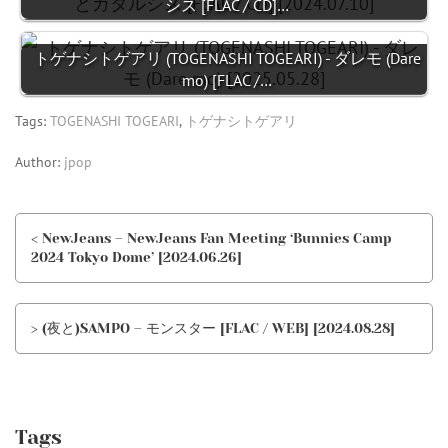
シス [FLAC / CD]…
トゲナシトゲアリ (TOGENASHI TOGEARI) - ダレモ (Dare
mo) [FLAC /…
Tags:
TOGENASHI TOGEARI
,
トゲナシトゲアリ
Author:
jpop
< NewJeans – NewJeans Fan Meeting ‘Bunnies Camp
2024 Tokyo Dome’ [2024.06.26]
> (夜と)SAMPO – モンスター [FLAC / WEB] [2024.08.28]
Tags