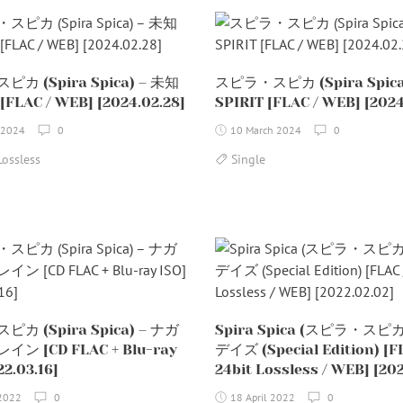
カ (Spira Spica) – 未知
スピラ・スピカ (Spira Spica)
LAC / WEB] [2024.02.28]
SPIRIT [FLAC / WEB] [2024
 2024
0
10 March 2024
0
Lossless
Single
カ (Spira Spica) – ナガ
Spira Spica (スピラ・スピカ
ン [CD FLAC + Blu-ray
デイズ (Special Edition) [F
22.03.16]
24bit Lossless / WEB] [20
 2022
0
18 April 2022
0