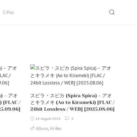
SEARCH
C-Pop
) – アオ
スピラ・スピカ (Spira Spica) – アオ
 [FLAC /
とキラメキ (Ao to Kirameki) [FLAC /
25.09.06]
24bit Lossless / WEB] [2025.08.06]
16 August 2025
0
,
Album
Hi-Res