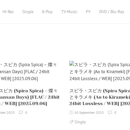
Hi-Res
Single
K-Pop
TV-Music
PV
DVD / Blu-Ray
カ (Spira Spica) – 燦々
スピラ・スピカ (Spira Spica
nsan Days) [FLAC / 24bit
とキラメキ (Ao to Kirameki)
 / WEB] [2025.09.06]
24bit Lossless / WEB] [20
mber 2025
0
10 September 2025
0
Single