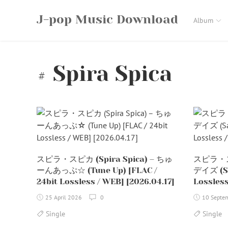
Skip
J-pop Music Download
to
Album
content
Spira Spica
スピラ・スピカ (Spira Spica) – ちゅ
スピラ・スピ
ーんあっぷ☆ (Tune Up) [FLAC /
デイズ (Sa
24bit Lossless / WEB] [2026.04.17]
Lossless
25 April 2026
0
10 Septe
Single
Single