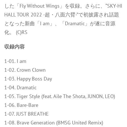
した「Fly Without Wings」を収録。さらに、“SKY-HI
HALL TOUR 2022 -超・八面六臂-”で初披露され話題
となった新曲「I am」、「Dramatic」が遂に音源
化。 (C)RS
収録内容
1-01. I am
1-02. Crown Clown
1-03. Happy Boss Day
1-04. Dramatic
1-05. Tiger Style (feat. Aile The Shota, JUNON, LEO)
1-06. Bare-Bare
1-07. JUST BREATHE
1-08. Brave Generation (BMSG United Remix)