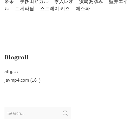
來未
宇多田ヒカル
家入レオ
浜崎あゆみ
藍井エイ
ル
르세라핌
스트레이 키즈
에스파
Blogroll
alljp.cc
javmp4.com (18+)
Search
for: