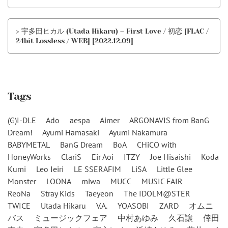
> 宇多田ヒカル (Utada Hikaru) – First Love / 初恋 [FLAC /
24bit Lossless / WEB] [2022.12.09]
Tags
(G)I-DLE
Ado
aespa
Aimer
ARGONAVIS from BanG
Dream!
Ayumi Hamasaki
Ayumi Nakamura
BABYMETAL
BanG Dream
BoA
CHiCO with
HoneyWorks
ClariS
Eir Aoi
ITZY
Joe Hisaishi
Koda
Kumi
Leo Ieiri
LE SSERAFIM
LiSA
Little Glee
Monster
LOONA
miwa
MUCC
MUSIC FAIR
ReoNa
Stray Kids
Taeyeon
The IDOLM@STER
TWICE
Utada Hikaru
V.A.
YOASOBI
ZARD
オムニ
バス
ミュージックフェア
中村あゆみ
久石譲
倖田