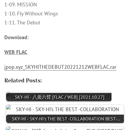
1-09. MISSION
1-10. Fly Without Wings
1-11. The Debut
Download:
WEB FLAC
jpop.xyz_SKYHITHEDEBUT20221212WEBFLAC.rar
Related Posts:
SKY-HI - 八面六臂 [FLAC / WEB] [2021.10.27]
SKY-HI - SKY-HI’s THE BEST -COLLABORATION BEST-…