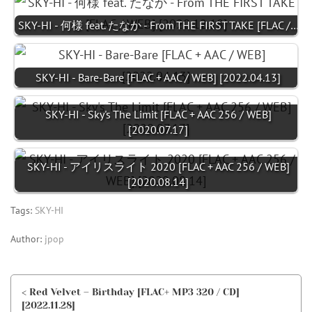
SKY-HI - 何様 feat. たなか - From THE FIRST TAKE [FLAC /…
SKY-HI - Bare-Bare [FLAC + AAC / WEB] [2022.04.13]
SKY-HI - Sky's The Limit [FLAC + AAC 256 / WEB]
[2020.07.17]
SKY-HI - アイリスライト 2020 [FLAC + AAC 256 / WEB]
[2020.08.14]
Tags:
SKY-HI
Author:
jpop
< Red Velvet – Birthday [FLAC+ MP3 320 / CD]
[2022.11.28]