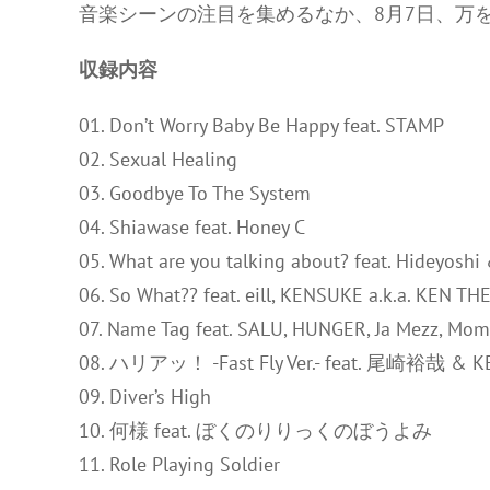
音楽シーンの注目を集めるなか、8月7日、万
収録内容
01. Don’t Worry Baby Be Happy feat. STAMP
02. Sexual Healing
03. Goodbye To The System
04. Shiawase feat. Honey C
05. What are you talking about? feat. Hideyoshi
06. So What?? feat. eill, KENSUKE a.k.a. KEN
07. Name Tag feat. SALU, HUNGER, Ja Mezz, Mom
08. ハリアッ！ -Fast Fly Ver.- feat. 尾崎裕哉 & 
09. Diver’s High
10. 何様 feat. ぼくのりりっくのぼうよみ
11. Role Playing Soldier