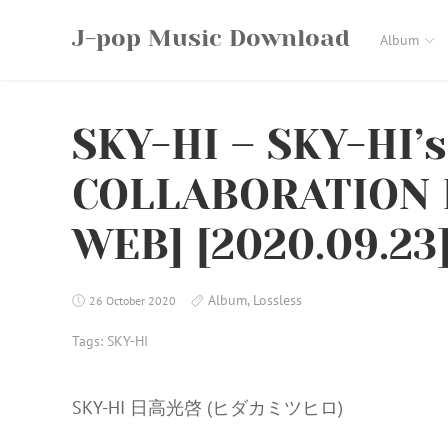
Skip
J-pop Music Download
to
Album
content
SKY-HI – SKY-HI’
COLLABORATION B
WEB] [2020.09.23
Album
,
Lossless
26 October 2020
Tags:
SKY-HI
SKY-HI 日高光啓 (ヒダカミツヒロ)