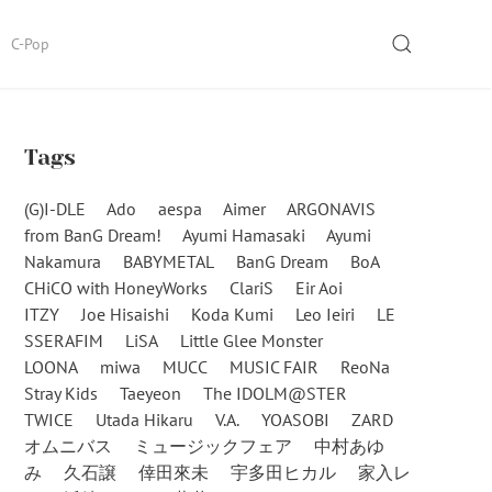
SEARCH
C-Pop
Tags
(G)I-DLE
Ado
aespa
Aimer
ARGONAVIS
from BanG Dream!
Ayumi Hamasaki
Ayumi
Nakamura
BABYMETAL
BanG Dream
BoA
CHiCO with HoneyWorks
ClariS
Eir Aoi
ITZY
Joe Hisaishi
Koda Kumi
Leo Ieiri
LE
SSERAFIM
LiSA
Little Glee Monster
LOONA
miwa
MUCC
MUSIC FAIR
ReoNa
Stray Kids
Taeyeon
The IDOLM@STER
TWICE
Utada Hikaru
V.A.
YOASOBI
ZARD
オムニバス
ミュージックフェア
中村あゆ
み
久石譲
倖田來未
宇多田ヒカル
家入レ