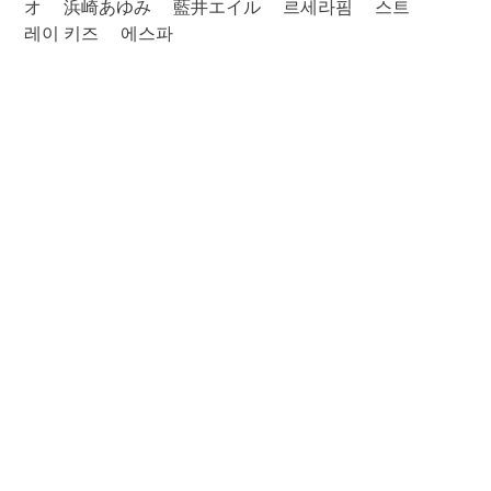
オ
浜崎あゆみ
藍井エイル
르세라핌
스트
레이 키즈
에스파