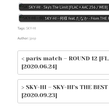
SKY-HI - Sky's The Limit [FLAC + AAC 256 / WEB]
SKY-HI - 何様 feat. たなか - From THE F
Tags:
SKY-HI
Author:
jpop
< paris match – ROUND 12 [FLA
[2020.06.24]
> SKY-HI – SKY-HI’s THE BEST
[2020.09.23]