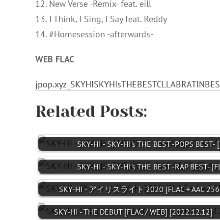
12. New Verse -Remix- feat. eill
13. I Think, I Sing, I Say feat. Reddy
14. #Homesession -afterwards-
WEB FLAC
jpop.xyz_SKYHISKYHIsTHEBESTCLLABRATINBES
Related Posts:
SKY-HI - SKY-HI's THE BEST -POPS BEST- 
SKY-HI - SKY-HI's THE BEST -RAP BEST- [
SKY-HI - アイリスライト 2020 [FLAC + AAC 256 /
SKY-HI - THE DEBUT [FLAC / WEB] [2022.12.12]