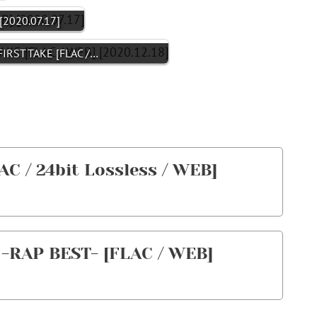
 [2020.07.17]
IRST TAKE [FLAC /…
C / 24bit Lossless / WEB]
 -RAP BEST- [FLAC / WEB]