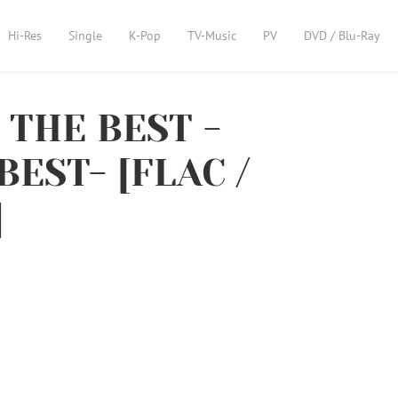
Hi-Res
Single
K-Pop
TV-Music
PV
DVD / Blu-Ray
s THE BEST -
EST- [FLAC /
]