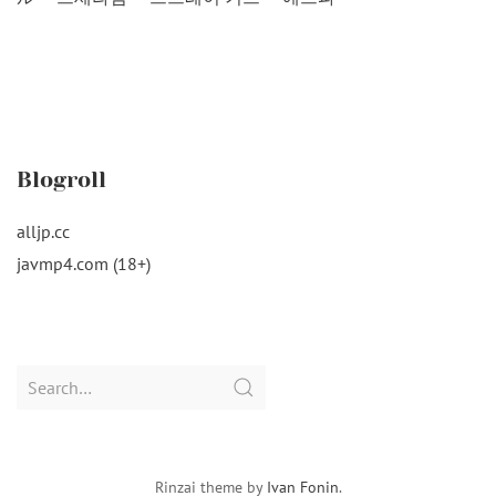
Blogroll
alljp.cc
javmp4.com (18+)
Search
for:
Rinzai theme by
Ivan Fonin
.