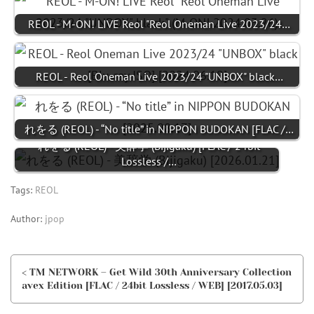
REOL - M-ON! LIVE Reol "Reol Oneman Live 2023/24…
REOL - Reol Oneman Live 2023/24 "UNBOX" black…
れをる (REOL) - “No title” in NIPPON BUDOKAN [FLAC /…
れをる (REOL) - 美辞学 (Bijigaku) [FLAC / 24bit
Lossless /…
Tags:
REOL
Author:
jpop
< TM NETWORK – Get Wild 30th Anniversary Collection
avex Edition [FLAC / 24bit Lossless / WEB] [2017.05.03]