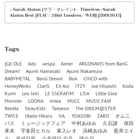
> Sarah Alainn (サラ・オレイン) – Timeless ~Sarah
Alainn Best [FLAC / 24bit Lossless / WEB] [2018.10.17]
Tags
(G)I-DLE
Ado
aespa
Aimer
ARGONAVIS from BanG
Dream!
Ayumi Hamasaki
Ayumi Nakamura
BABYMETAL
BanG Dream
BoA
CHiCO with
HoneyWorks
ClariS
Eir Aoi
ITZY
Joe Hisaishi
Koda
Kumi
Leo Ieiri
LE SSERAFIM
LiSA
Little Glee
Monster
LOONA
miwa
MUCC
MUSIC FAIR
ReoNa
Stray Kids
Taeyeon
The IDOLM@STER
TWICE
Utada Hikaru
V.A.
YOASOBI
ZARD
オムニ
バス
ミュージックフェア
中村あゆみ
久石譲
倖田
來未
宇多田ヒカル
家入レオ
浜崎あゆみ
藍井エイ
ル
르세라핌
스트레이 키즈
에스파