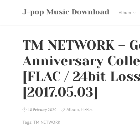
Skip
J-pop Music Download
to
Album
content
TM NETWORK – Ge
Anniversary Colle
[FLAC / 24bit Los
[2017.05.03]
Album
,
Hi-Res
18 February 2020
Tags:
TM NETWORK