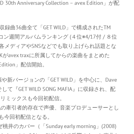
Anniversary Collection – avex Edition」が配
収録曲36曲全て「GET WILD」で構成されたTM
、オリコン週間アルバムランキング (４位※4/17付 / ８位
し、各メディアやSNSなどでも取り上げられ話題とな
Kがavex traxに所属してからの楽曲をまとめた
avex Edition」配信開始。
新バージョンの「GET WILD」を中心に、Dave
ー、そして『GET WILD SONG MAFIA』に収録され、配
ALSのリミックスも今回初配信。
の牽引者的存在で声優、音楽プロデューサーとし
バーも今回初配信となる。
井のカバー（「Sunday early morning」(2008)