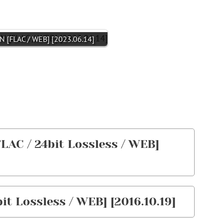
[FLAC / WEB] [2023.06.14]
 / 24bit Lossless / WEB]
it Lossless / WEB] [2016.10.19]