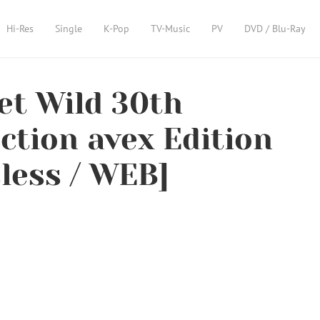
Hi-Res
Single
K-Pop
TV-Music
PV
DVD / Blu-Ray
t Wild 30th
ction avex Edition
sless / WEB]