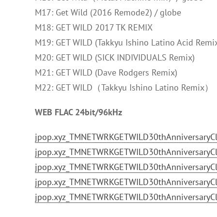
M17: Get Wild (2016 Remode2) / globe
M18: GET WILD 2017 TK REMIX
M19: GET WILD (Takkyu Ishino Latino Acid Re
M20: GET WILD (SICK INDIVIDUALS Remix)
M21: GET WILD (Dave Rodgers Remix)
M22: GET WILD（Takkyu Ishino Latino Remix）
WEB FLAC 24bit/96kHz
jpop.xyz_TMNETWRKGETWILD30thAnniversaryClle
jpop.xyz_TMNETWRKGETWILD30thAnniversaryClle
jpop.xyz_TMNETWRKGETWILD30thAnniversaryClle
jpop.xyz_TMNETWRKGETWILD30thAnniversaryClle
jpop.xyz_TMNETWRKGETWILD30thAnniversaryClle