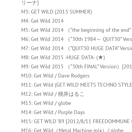
リーナ]
M3: GET WILD (2013 SUMMER)
M4: Get Wild 2014
M5: Get Wild 2014 （“the beginning of th
M6: Get Wild 2014 （“30th 1984～ QUIT30
M7: Get Wild 2014 （“QUIT30 HUGE DAT
M8: Get Wild 2015 -HUGE DATA- (★)
M9: Get Wild 2015 （“30th FINAL” Version
M10: Get Wild / Dave Rodgers
M11: Get Wild (GET WILD MEETS TECHNO STYLE 
M12: Get Wild / 桃井はるこ
M13: Get Wild / globe
M14: Get Wild / Purple Days
M15: GET WILD ’89 [2012/8/11 FREEDOMMUNE 
M16: Get Wild（Metal Machine mix）/ globe