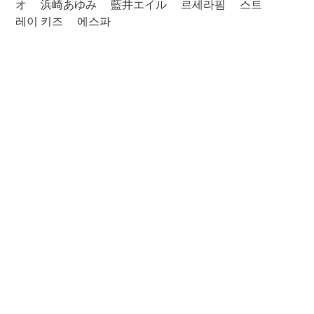
オ
浜崎あゆみ
藍井エイル
르세라핌
스트
레이 키즈
에스파