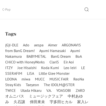
SEARCH
C-Pop
Tags
(G)I-DLE
Ado
aespa
Aimer
ARGONAVIS
from BanG Dream!
Ayumi Hamasaki
Ayumi
Nakamura
BABYMETAL
BanG Dream
BoA
CHiCO with HoneyWorks
ClariS
Eir Aoi
ITZY
Joe Hisaishi
Koda Kumi
Leo Ieiri
LE
SSERAFIM
LiSA
Little Glee Monster
LOONA
miwa
MUCC
MUSIC FAIR
ReoNa
Stray Kids
Taeyeon
The IDOLM@STER
TWICE
Utada Hikaru
V.A.
YOASOBI
ZARD
オムニバス
ミュージックフェア
中村あゆ
み
久石譲
倖田來未
宇多田ヒカル
家入レ