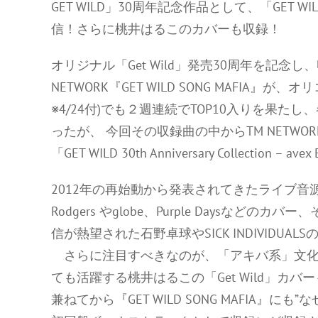
GET WILD」30周年記念作品として、「GET WILD 30th 
信！さらに桃井はるこのカバーも収録！
オリジナル「Get Wild」発売30周年を記念し、
NETWORK『GET WILD SONG MAFIA』が
※4/24付)でも２週連続でTOP10入りを果た
ったが、 今回その収録曲の中からTM NETWOR
「GET WILD 30th Anniversary Collection – 
2012年の再始動から発表されてきたライブ音源や
Rodgers やglobe、Purple Daysなどのカバ
信が熱望された石野卓球やSICK INDIVIDU
さらに注目すべきなのが、「アキバ系」文化
ても活躍する桃井はるこの「Get Wild」カ
兼ねてから『GET WILD SONG MAFIA』にも”なぜ桃