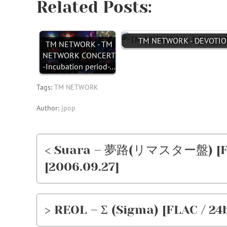
Related Posts:
TM NETWORK - DEVOTION 
TM NETWORK - TM
NETWORK CONCERT
-Incubation period-…
Tags:
TM NETWORK
Author:
jpop
< Suara – 夢路(リマスター盤) [FLAC
[2006.09.27]
> REOL – Σ (Sigma) [FLAC / 24b