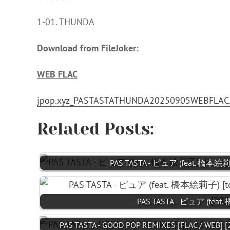
1-01. THUNDA
Download from FileJoker:
WEB FLAC
jpop.xyz_PASTASTATHUNDA20250905WEBFLAC.
Related Posts:
PAS TASTA - ピュア (feat. 橋本絵莉子) 
PAS TASTA - ピュア (feat.
PAS TASTA - GOOD POP REMIXES [FLAC / WEB] [