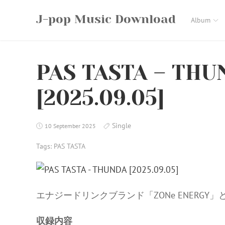
Skip
J-pop Music Download
to
Album
content
PAS TASTA – THU
[2025.09.05]
Single
10 September 2025
Tags:
PAS TASTA
エナジードリンクブランド「ZONe ENERGY
収録内容