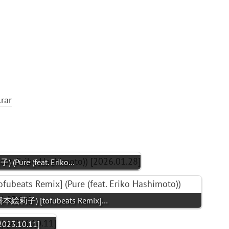
rar
(Pure (feat. Eriko…
 橋本絵莉子) [tofubeats Remix]…
2023.10.11]