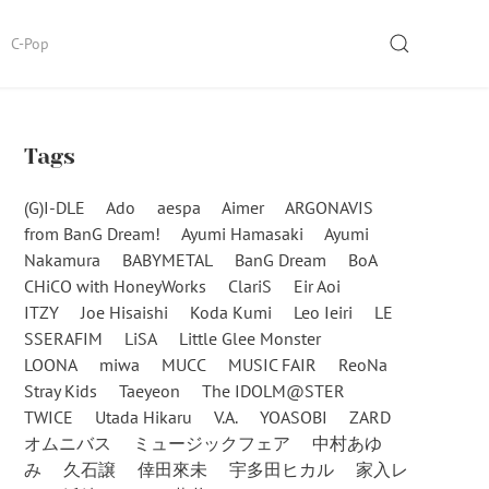
SEARCH
C-Pop
Tags
(G)I-DLE
Ado
aespa
Aimer
ARGONAVIS
from BanG Dream!
Ayumi Hamasaki
Ayumi
Nakamura
BABYMETAL
BanG Dream
BoA
CHiCO with HoneyWorks
ClariS
Eir Aoi
ITZY
Joe Hisaishi
Koda Kumi
Leo Ieiri
LE
SSERAFIM
LiSA
Little Glee Monster
LOONA
miwa
MUCC
MUSIC FAIR
ReoNa
Stray Kids
Taeyeon
The IDOLM@STER
TWICE
Utada Hikaru
V.A.
YOASOBI
ZARD
オムニバス
ミュージックフェア
中村あゆ
み
久石譲
倖田來未
宇多田ヒカル
家入レ