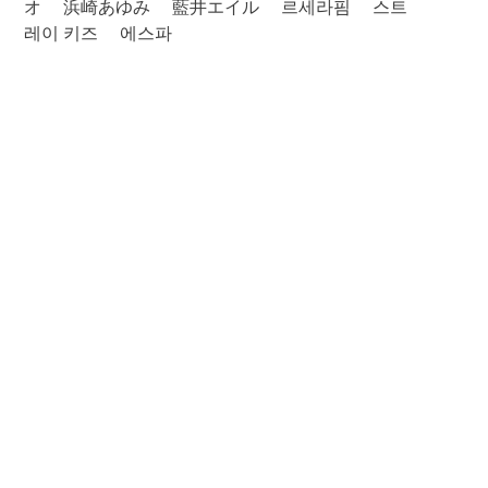
オ
浜崎あゆみ
藍井エイル
르세라핌
스트
레이 키즈
에스파