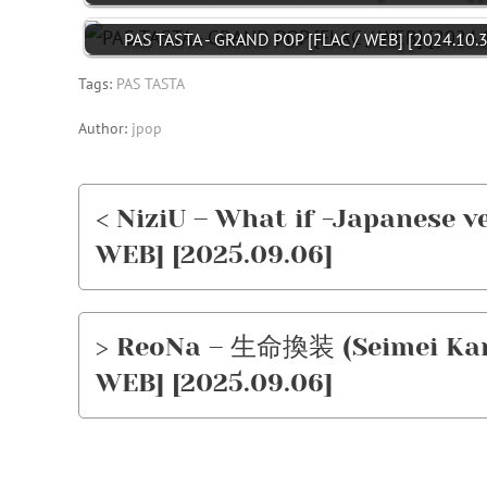
PAS TASTA - GRAND POP [FLAC / WEB] [2024.10.3
Tags:
PAS TASTA
Author:
jpop
< NiziU – What if -Japanese ve
WEB] [2025.09.06]
> ReoNa – 生命換装 (Seimei Kanso
WEB] [2025.09.06]