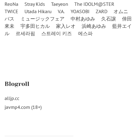
ReoNa
Stray Kids
Taeyeon
The IDOLM@STER
TWICE
Utada Hikaru
V.A.
YOASOBI
ZARD
オムニ
バス
ミュージックフェア
中村あゆみ
久石譲
倖田
來未
宇多田ヒカル
家入レオ
浜崎あゆみ
藍井エイ
ル
르세라핌
스트레이 키즈
에스파
Blogroll
alljp.cc
javmp4.com (18+)