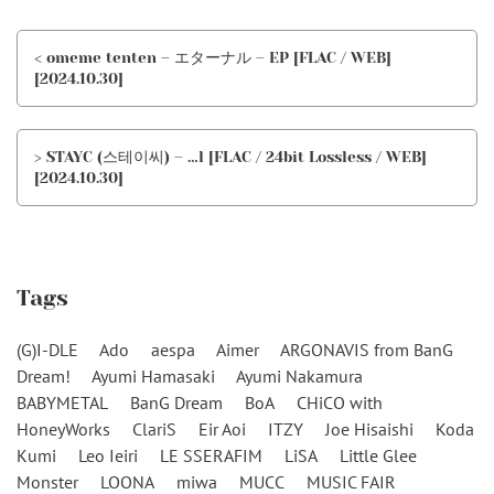
< omeme tenten – エターナル – EP [FLAC / WEB]
[2024.10.30]
> STAYC (스테이씨) – …l [FLAC / 24bit Lossless / WEB]
[2024.10.30]
Tags
(G)I-DLE
Ado
aespa
Aimer
ARGONAVIS from BanG
Dream!
Ayumi Hamasaki
Ayumi Nakamura
BABYMETAL
BanG Dream
BoA
CHiCO with
HoneyWorks
ClariS
Eir Aoi
ITZY
Joe Hisaishi
Koda
Kumi
Leo Ieiri
LE SSERAFIM
LiSA
Little Glee
Monster
LOONA
miwa
MUCC
MUSIC FAIR