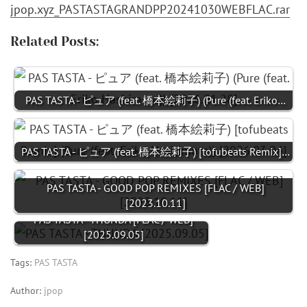
jpop.xyz_PASTASTAGRANDPP20241030WEBFLAC.rar
Related Posts:
PAS TASTA - ピュア (feat. 橋本絵莉子) (Pure (feat. Eriko…
PAS TASTA - ピュア (feat. 橋本絵莉子) [tofubeats Remix]…
PAS TASTA - GOOD POP REMIXES [FLAC / WEB]
[2023.10.11]
PAS TASTA - THUNDA [FLAC / WEB]
[2025.09.05]
Tags:
PAS TASTA
Author:
jpop