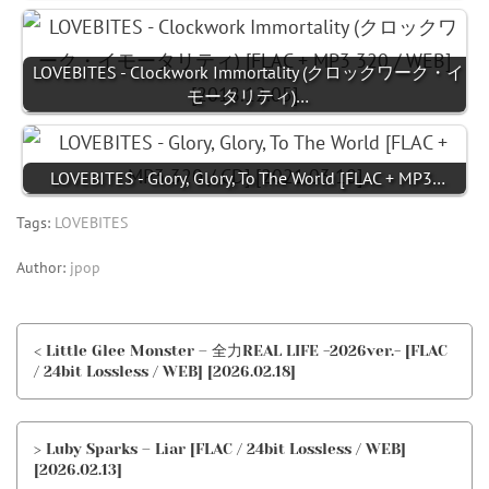
LOVEBITES - Clockwork Immortality (クロックワーク・イ
モータリティ)…
LOVEBITES - Glory, Glory, To The World [FLAC + MP3…
Tags:
LOVEBITES
Author:
jpop
< Little Glee Monster – 全力REAL LIFE -2026ver.- [FLAC
/ 24bit Lossless / WEB] [2026.02.18]
> Luby Sparks – Liar [FLAC / 24bit Lossless / WEB]
[2026.02.13]