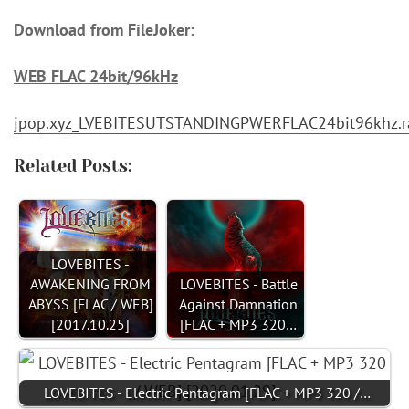
Download from FileJoker:
WEB FLAC 24bit/96kHz
jpop.xyz_LVEBITESUTSTANDINGPWERFLAC24bit96khz.r
Related Posts:
LOVEBITES -
AWAKENING FROM
LOVEBITES - Battle
ABYSS [FLAC / WEB]
Against Damnation
[2017.10.25]
[FLAC + MP3 320…
LOVEBITES - Electric Pentagram [FLAC + MP3 320 /…