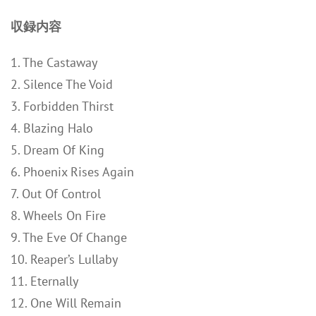
収録内容
1. The Castaway
2. Silence The Void
3. Forbidden Thirst
4. Blazing Halo
5. Dream Of King
6. Phoenix Rises Again
7. Out Of Control
8. Wheels On Fire
9. The Eve Of Change
10. Reaper’s Lullaby
11. Eternally
12. One Will Remain