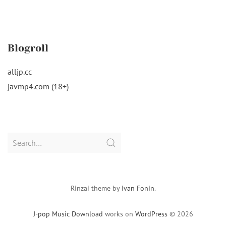
Blogroll
alljp.cc
javmp4.com (18+)
Search
for:
Rinzai theme by
Ivan Fonin
.
J-pop Music Download
works on
WordPress
© 2026