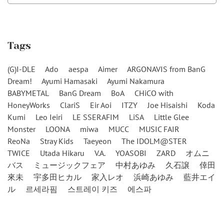
Tags
(G)I-DLE
Ado
aespa
Aimer
ARGONAVIS from BanG
Dream!
Ayumi Hamasaki
Ayumi Nakamura
BABYMETAL
BanG Dream
BoA
CHiCO with
HoneyWorks
ClariS
Eir Aoi
ITZY
Joe Hisaishi
Koda
Kumi
Leo Ieiri
LE SSERAFIM
LiSA
Little Glee
Monster
LOONA
miwa
MUCC
MUSIC FAIR
ReoNa
Stray Kids
Taeyeon
The IDOLM@STER
TWICE
Utada Hikaru
V.A.
YOASOBI
ZARD
オムニ
バス
ミュージックフェア
中村あゆみ
久石譲
倖田
來未
宇多田ヒカル
家入レオ
浜崎あゆみ
藍井エイ
ル
르세라핌
스트레이 키즈
에스파