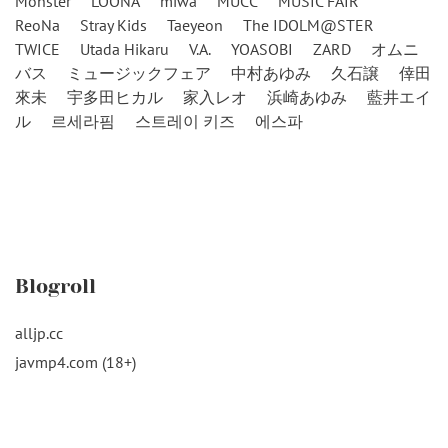
Monster
LOONA
miwa
MUCC
MUSIC FAIR
ReoNa
Stray Kids
Taeyeon
The IDOLM@STER
TWICE
Utada Hikaru
V.A.
YOASOBI
ZARD
オムニ
バス
ミュージックフェア
中村あゆみ
久石譲
倖田
來未
宇多田ヒカル
家入レオ
浜崎あゆみ
藍井エイ
ル
르세라핌
스트레이 키즈
에스파
Blogroll
alljp.cc
javmp4.com (18+)