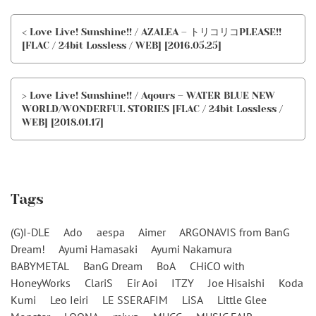
< Love Live! Sunshine!! / AZALEA – トリコリコPLEASE!!
[FLAC / 24bit Lossless / WEB] [2016.05.25]
> Love Live! Sunshine!! / Aqours – WATER BLUE NEW
WORLD/WONDERFUL STORIES [FLAC / 24bit Lossless /
WEB] [2018.01.17]
Tags
(G)I-DLE
Ado
aespa
Aimer
ARGONAVIS from BanG
Dream!
Ayumi Hamasaki
Ayumi Nakamura
BABYMETAL
BanG Dream
BoA
CHiCO with
HoneyWorks
ClariS
Eir Aoi
ITZY
Joe Hisaishi
Koda
Kumi
Leo Ieiri
LE SSERAFIM
LiSA
Little Glee