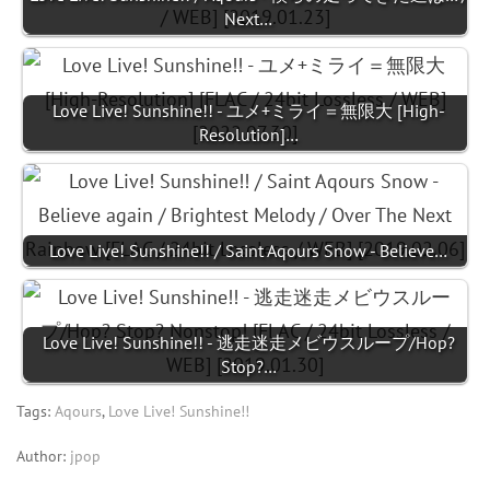
Next…
Love Live! Sunshine!! - ユメ+ミライ＝無限大 [High-
Resolution]…
Love Live! Sunshine!! / Saint Aqours Snow - Believe…
Love Live! Sunshine!! - 逃走迷走メビウスループ/Hop?
Stop?…
Tags:
Aqours
,
Love Live! Sunshine!!
Author:
jpop