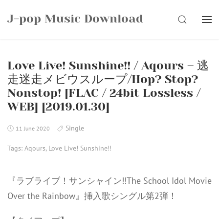
Skip
J-pop Music Download
to
SEARCH
content
Love Live! Sunshine!! / Aqours – 逃
走迷走メビウスループ/Hop? Stop?
Nonstop! [FLAC / 24bit Lossless /
WEB] [2019.01.30]
Single
11 June 2020
Tags:
Aqours
,
Love Live! Sunshine!!
『ラブライブ！サンシャイン!!The School Idol Movie
Over the Rainbow』挿入歌シングル第2弾！