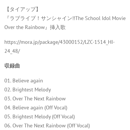
【タイアップ】
『ラブライブ！サンシャイン!!The School Idol Movie
Over the Rainbow』挿入歌
https://mora.jp/package/43000152/LZC-1514_HI-
24_48/
収録曲
01. Believe again
02. Brightest Melody
03. Over The Next Rainbow
04. Believe again (Off Vocal)
05. Brightest Melody (Off Vocal)
06. Over The Next Rainbow (Off Vocal)