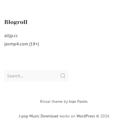
Blogroll
alljp.cc
javmp4.com (18+)
Search
for:
Rinzai theme by
Ivan Fonin
.
J-pop Music Download
works on
WordPress
© 2026