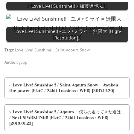
Love Live! Sunshine!! / 加藤達也 -…
Love Live! Sunshine!! - ユメ+ミライ＝無限大 [High-
Resolution]…
Tags:
Love Live! Sunshine!!
,
Saint Aqours Snow
Author:
jpop
< Love Live! Sunshine!! / Saint Aqours Snow – Awaken
the power [FLAC / 24bit Lossless / WEB] [2017.12.20]
> Love Live! Sunshine!! / Aqours – 僕らの走ってきた道は…
/ Next SPARKLING!! [FLAC / 24bit Lossless / WEB]
[2019.01.23]