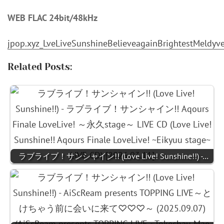
WEB FLAC 24bit/48kHz
jpop.xyz_LveLiveSunshineBelieveagainBrightestMeldy
Related Posts:
ラブライブ！サンシャイン!! (Love Live! Sunshine!!) -…