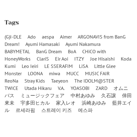
Tags
(G)I-DLE
Ado
aespa
Aimer
ARGONAVIS from BanG
Dream!
Ayumi Hamasaki
Ayumi Nakamura
BABYMETAL
BanG Dream
BoA
CHiCO with
HoneyWorks
ClariS
Eir Aoi
ITZY
Joe Hisaishi
Koda
Kumi
Leo Ieiri
LE SSERAFIM
LiSA
Little Glee
Monster
LOONA
miwa
MUCC
MUSIC FAIR
ReoNa
Stray Kids
Taeyeon
The IDOLM@STER
TWICE
Utada Hikaru
V.A.
YOASOBI
ZARD
オムニ
バス
ミュージックフェア
中村あゆみ
久石譲
倖田
來未
宇多田ヒカル
家入レオ
浜崎あゆみ
藍井エイ
ル
르세라핌
스트레이 키즈
에스파