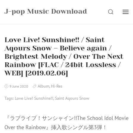
Skip
J-pop Music Download
to
SEARCH
content
Love Live! Sunshine!! / Saint
Aqours Snow – Believe again /
Brightest Melody / Over The Next
Rainbow [FLAC / 24bit Lossless /
WEB] [2019.02.06]
Album
,
Hi-Res
9 June 2020
Tags:
Love Live! Sunshine!!
,
Saint Aqours Snow
『ラブライブ！サンシャイン!!The School Idol Movie
Over the Rainbow』挿入歌シングル第3弾！