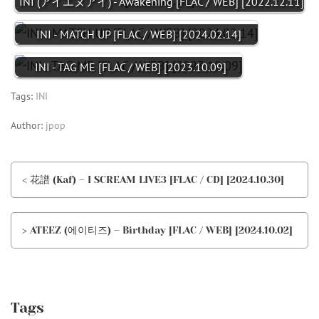
INI (アイエヌアイ) - Awakening [FLAC / WEB] [2022.12.11]
INI - MATCH UP [FLAC / WEB] [2024.02.14]
INI - TAG ME [FLAC / WEB] [2023.10.09]
Tags:
INI
Author:
jpop
< 花譜 (Kaf) – I SCREAM LIVE3 [FLAC / CD] [2024.10.30]
> ATEEZ (에이티즈) – Birthday [FLAC / WEB] [2024.10.02]
Tags