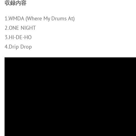
収録内容
1.WMDA (Where My Drums At)
2.ONE NIGHT
3.HI-DE-HO
4.Drip Drop