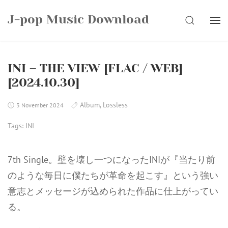
Skip
J-pop Music Download
to
SEARCH
content
INI – THE VIEW [FLAC / WEB]
[2024.10.30]
Album
,
Lossless
3 November 2024
Tags:
INI
7th Single。壁を壊し一つになったINIが『当たり前
のような毎日に僕たちが革命を起こす』という強い
意志とメッセージが込められた作品に仕上がってい
る。