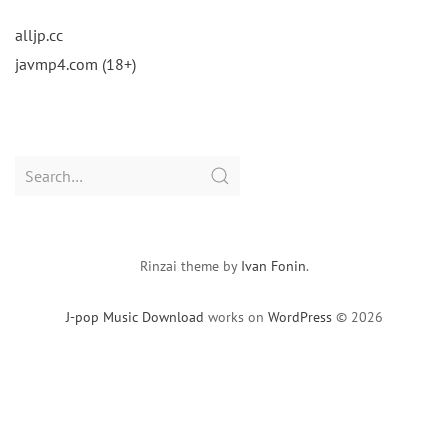
alljp.cc
javmp4.com (18+)
Search
for:
Rinzai theme by
Ivan Fonin
.
J-pop Music Download
works on
WordPress
© 2026