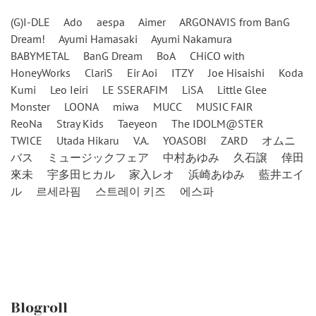
(G)I-DLE
Ado
aespa
Aimer
ARGONAVIS from BanG
Dream!
Ayumi Hamasaki
Ayumi Nakamura
BABYMETAL
BanG Dream
BoA
CHiCO with
HoneyWorks
ClariS
Eir Aoi
ITZY
Joe Hisaishi
Koda
Kumi
Leo Ieiri
LE SSERAFIM
LiSA
Little Glee
Monster
LOONA
miwa
MUCC
MUSIC FAIR
ReoNa
Stray Kids
Taeyeon
The IDOLM@STER
TWICE
Utada Hikaru
V.A.
YOASOBI
ZARD
オムニ
バス
ミュージックフェア
中村あゆみ
久石譲
倖田
來未
宇多田ヒカル
家入レオ
浜崎あゆみ
藍井エイ
ル
르세라핌
스트레이 키즈
에스파
Blogroll