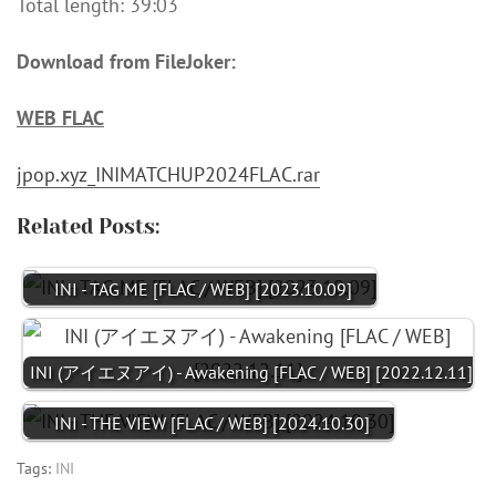
Total length: 39:03
Download from FileJoker:
WEB FLAC
jpop.xyz_INIMATCHUP2024FLAC.rar
Related Posts:
INI - TAG ME [FLAC / WEB] [2023.10.09]
INI (アイエヌアイ) - Awakening [FLAC / WEB] [2022.12.11]
INI - THE VIEW [FLAC / WEB] [2024.10.30]
Tags:
INI