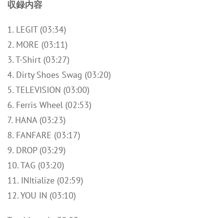
収録内容
1. LEGIT (03:34)
2. MORE (03:11)
3. T-Shirt (03:27)
4. Dirty Shoes Swag (03:20)
5. TELEVISION (03:00)
6. Ferris Wheel (02:53)
7. HANA (03:23)
8. FANFARE (03:17)
9. DROP (03:29)
10. TAG (03:20)
11. INItialize (02:59)
12. YOU IN (03:10)