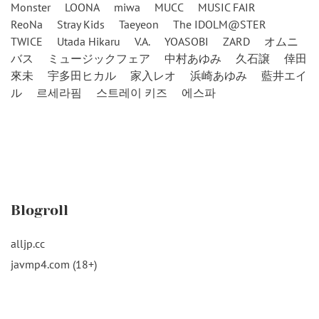
Monster
LOONA
miwa
MUCC
MUSIC FAIR
ReoNa
Stray Kids
Taeyeon
The IDOLM@STER
TWICE
Utada Hikaru
V.A.
YOASOBI
ZARD
オムニ
バス
ミュージックフェア
中村あゆみ
久石譲
倖田
來未
宇多田ヒカル
家入レオ
浜崎あゆみ
藍井エイ
ル
르세라핌
스트레이 키즈
에스파
Blogroll
alljp.cc
javmp4.com (18+)