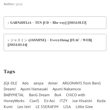
Author:
jpop
< GARNiDELiA – TEN [CD + Blu-ray] [2024.01.17]
> ジャスミン (JASMINE) – Everything [FLAC / WEB]
[2024.02.14]
Tags
(G)I-DLE
Ado
aespa
Aimer
ARGONAVIS from BanG
Dream!
Ayumi Hamasaki
Ayumi Nakamura
BABYMETAL
BanG Dream
BoA
CHiCO with
HoneyWorks
ClariS
Eir Aoi
ITZY
Joe Hisaishi
Koda
Kumi
Leo Ieiri
LE SSERAFIM
LiSA
Little Glee