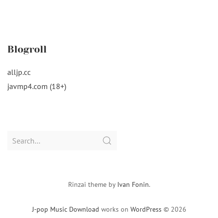
Blogroll
alljp.cc
javmp4.com (18+)
Search
for:
Rinzai theme by
Ivan Fonin
.
J-pop Music Download
works on
WordPress
© 2026