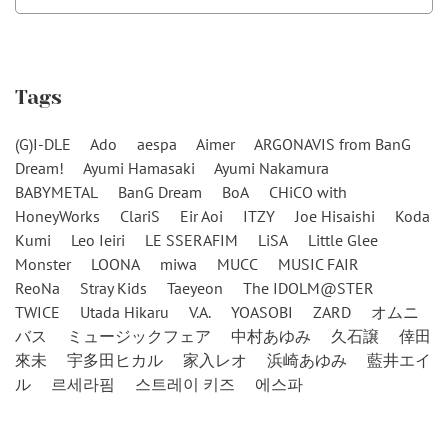
Tags
(G)I-DLE
Ado
aespa
Aimer
ARGONAVIS from BanG
Dream!
Ayumi Hamasaki
Ayumi Nakamura
BABYMETAL
BanG Dream
BoA
CHiCO with
HoneyWorks
ClariS
Eir Aoi
ITZY
Joe Hisaishi
Koda
Kumi
Leo Ieiri
LE SSERAFIM
LiSA
Little Glee
Monster
LOONA
miwa
MUCC
MUSIC FAIR
ReoNa
Stray Kids
Taeyeon
The IDOLM@STER
TWICE
Utada Hikaru
V.A.
YOASOBI
ZARD
オムニ
バス
ミュージックフェア
中村あゆみ
久石譲
倖田
來未
宇多田ヒカル
家入レオ
浜崎あゆみ
藍井エイ
ル
르세라핌
스트레이 키즈
에스파