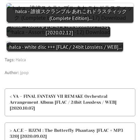
halca - 誰彼スクランブル あれこれドラスティック
(Complete Edition)…
halca - Assortrip [FLAC / 24bit Lossless / WEB]
[2020.02.12]
halca - white disc +++ [FLAC / 24bit Lossless / WEB]…
Tags:
Halca
Author:
jpop
< VA – FINAL FANTASY VII REMAKE Orchestral
Arrangement Album [FLAC / 24bit Lossless / WEB]
[2020.10.07]
> A.C.E – HJZM : The Butterfly Phantasy [FLAC + MP3
320] [2020.09.02]