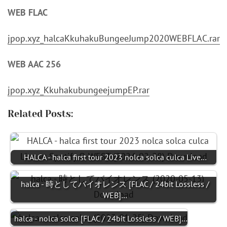
WEB FLAC
jpop.xyz_halcaKkuhakuBungeeJump2020WEBFLAC.rar
WEB AAC 256
jpop.xyz_KkuhakubungeejumpEP.rar
Related Posts:
HALCA - halca first tour 2023 nolca solca culca Live…
halca - 時としてバイオレンス [FLAC / 24bit Lossless /
WEB]…
halca - nolca solca [FLAC / 24bit Lossless / WEB]…