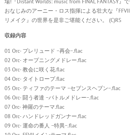
場!『Distant Worlds: music from FINAL FANTASY』で
おなじみのアーニー・ロス指揮による壮大な『FFVII
リメイク』の世界を是非ご堪能ください。 (C)RS
収録内容
01 Orc- プレリュード −再会−.flac
02 Orc- オープニングメドレー.flac
03 Orc- 教会に咲く花.flac
04 Orc- タイトロープ.flac
05 Orc- ティファのテーマ −セブンスヘブン−.flac
06 Orc- 闘う者達 −バトルメドレー−.flac
07 Orc- 神羅のテーマ.flac
08 Orc- ハンドレッドガンナー.flac
09 Orc- 運命の番人 −特異−.flac
10 Orc- FFVIIメインテーマ.flac