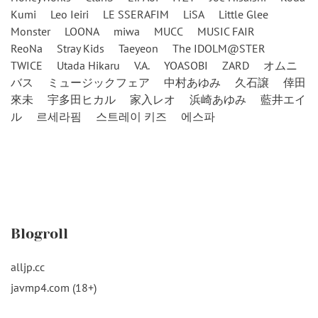
Kumi
Leo Ieiri
LE SSERAFIM
LiSA
Little Glee
Monster
LOONA
miwa
MUCC
MUSIC FAIR
ReoNa
Stray Kids
Taeyeon
The IDOLM@STER
TWICE
Utada Hikaru
V.A.
YOASOBI
ZARD
オムニ
バス
ミュージックフェア
中村あゆみ
久石譲
倖田
來未
宇多田ヒカル
家入レオ
浜崎あゆみ
藍井エイ
ル
르세라핌
스트레이 키즈
에스파
Blogroll
alljp.cc
javmp4.com (18+)