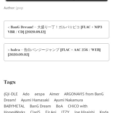
Author:
jpop
< BanG Dream! – 大盛り一丁！ガルパ☆ピコ [FLAC + MP3
VBR / CD] [2020.08.12]
> halca – 告白バンジージャンプ [FLAC + AAC 256 / WEB]
[2020.09.02]
Tags
(G)I-DLE
Ado
aespa
Aimer
ARGONAVIS from BanG
Dream!
Ayumi Hamasaki
Ayumi Nakamura
BABYMETAL
BanG Dream
BoA
CHiCO with
HoneyWorks
ClariS
Eir Aoi
ITZY
Joe Hisaishi
Koda