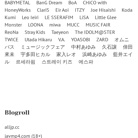
BABYMETAL
BanG Dream
BoA
CHiCO with
HoneyWorks
ClariS
Eir Aoi
ITZY
Joe Hisaishi
Koda
Kumi
Leo Ieiri
LE SSERAFIM
LiSA
Little Glee
Monster
LOONA
miwa
MUCC
MUSIC FAIR
ReoNa
Stray Kids
Taeyeon
The IDOLM@STER
TWICE
Utada Hikaru
V.A.
YOASOBI
ZARD
オムニ
バス
ミュージックフェア
中村あゆみ
久石譲
倖田
來未
宇多田ヒカル
家入レオ
浜崎あゆみ
藍井エイ
ル
르세라핌
스트레이 키즈
에스파
Blogroll
alljp.cc
javmp4.com (18+)