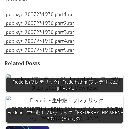
jpop.xyz_2007231930.part1.rar
jpop.xyz_2007231930.part2.rar
jpop.xyz_2007231930.part3.rar
jpop.xyz_2007231930.part4.rar
jpop.xyz_2007231930.part5.rar
Related Posts:
Frederic (フレデリック) - Frederhythm (フレデリズム)
[FLAC /…
Frederic - 生中継！フレデリック「FREDERHYTHM ARENA
2021～ぼくらの…