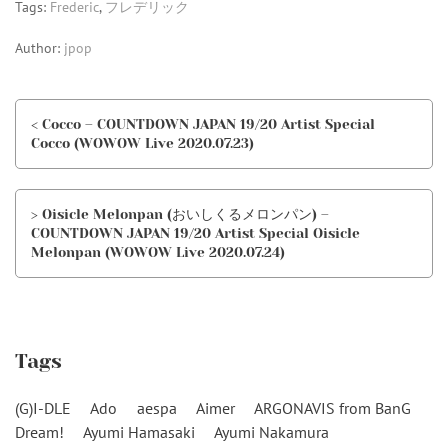
Tags:
Frederic
,
フレデリック
Author:
jpop
< Cocco – COUNTDOWN JAPAN 19/20 Artist Special
Cocco (WOWOW Live 2020.07.23)
> Oisicle Melonpan (おいしくるメロンパン) –
COUNTDOWN JAPAN 19/20 Artist Special Oisicle
Melonpan (WOWOW Live 2020.07.24)
Tags
(G)I-DLE
Ado
aespa
Aimer
ARGONAVIS from BanG
Dream!
Ayumi Hamasaki
Ayumi Nakamura