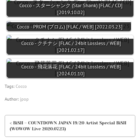
Cocco - スターシャンク (Star Shank) [FLAC / CD]
[2019.10.02]
Cocco - PROM (プロム) [FLAC / WEB] [2022.03.23]
Cocco - クチナシ [FLAC / 24bit Lossless / WEB]
[2021.02.17]
Cocco - 飛花落花 [FLAC / 24bit Lossless / WEB]
[2024.01.10]
Tags:
Cocco
Author:
jpop
< BiSH – COUNTDOWN JAPAN 19/20 Artist Special BiSH
(WOWOW Live 2020.07.23)