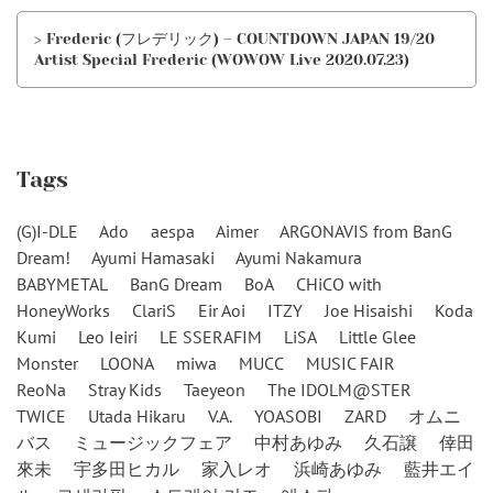
> Frederic (フレデリック) – COUNTDOWN JAPAN 19/20
Artist Special Frederic (WOWOW Live 2020.07.23)
Tags
(G)I-DLE
Ado
aespa
Aimer
ARGONAVIS from BanG
Dream!
Ayumi Hamasaki
Ayumi Nakamura
BABYMETAL
BanG Dream
BoA
CHiCO with
HoneyWorks
ClariS
Eir Aoi
ITZY
Joe Hisaishi
Koda
Kumi
Leo Ieiri
LE SSERAFIM
LiSA
Little Glee
Monster
LOONA
miwa
MUCC
MUSIC FAIR
ReoNa
Stray Kids
Taeyeon
The IDOLM@STER
TWICE
Utada Hikaru
V.A.
YOASOBI
ZARD
オムニ
バス
ミュージックフェア
中村あゆみ
久石譲
倖田
來未
宇多田ヒカル
家入レオ
浜崎あゆみ
藍井エイ