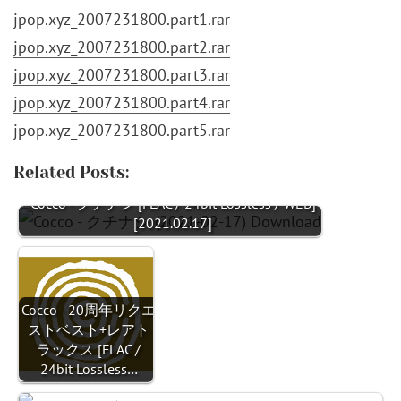
jpop.xyz_2007231800.part1.rar
jpop.xyz_2007231800.part2.rar
jpop.xyz_2007231800.part3.rar
jpop.xyz_2007231800.part4.rar
jpop.xyz_2007231800.part5.rar
Related Posts:
Cocco - クチナシ [FLAC / 24bit Lossless / WEB]
[2021.02.17]
Cocco - 20周年リクエ
ストベスト+レアト
ラックス [FLAC /
24bit Lossless…