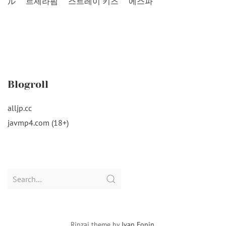
ル
르세라핌
스트레이 키즈
에스파
Blogroll
alljp.cc
javmp4.com (18+)
Search
for:
Rinzai theme by
Ivan Fonin
.