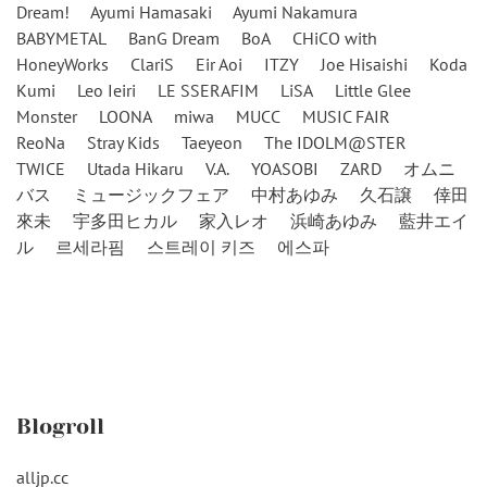
Dream!
Ayumi Hamasaki
Ayumi Nakamura
BABYMETAL
BanG Dream
BoA
CHiCO with
HoneyWorks
ClariS
Eir Aoi
ITZY
Joe Hisaishi
Koda
Kumi
Leo Ieiri
LE SSERAFIM
LiSA
Little Glee
Monster
LOONA
miwa
MUCC
MUSIC FAIR
ReoNa
Stray Kids
Taeyeon
The IDOLM@STER
TWICE
Utada Hikaru
V.A.
YOASOBI
ZARD
オムニ
バス
ミュージックフェア
中村あゆみ
久石譲
倖田
來未
宇多田ヒカル
家入レオ
浜崎あゆみ
藍井エイ
ル
르세라핌
스트레이 키즈
에스파
Blogroll
alljp.cc