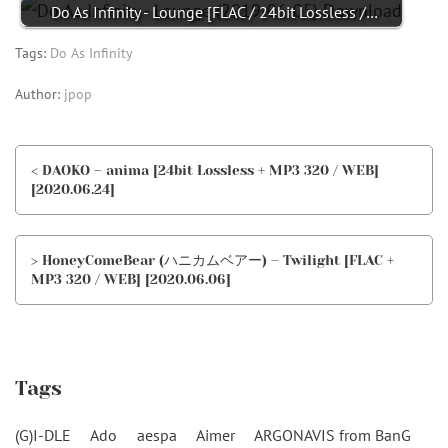
Do As Infinity - Lounge [FLAC / 24bit Lossless /…
Tags:
Do As Infinity
Author:
jpop
< DAOKO – anima [24bit Lossless + MP3 320 / WEB]
[2020.06.24]
> HoneyComeBear (ハニカムベアー) – Twilight [FLAC +
MP3 320 / WEB] [2020.06.06]
Tags
(G)I-DLE
Ado
aespa
Aimer
ARGONAVIS from BanG