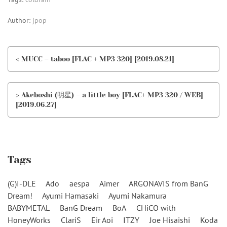
Author:
jpop
< MUCC – taboo [FLAC + MP3 320] [2019.08.21]
> Akeboshi (明星) – a little boy [FLAC+ MP3 320 / WEB]
[2019.06.27]
Tags
(G)I-DLE
Ado
aespa
Aimer
ARGONAVIS from BanG
Dream!
Ayumi Hamasaki
Ayumi Nakamura
BABYMETAL
BanG Dream
BoA
CHiCO with
HoneyWorks
ClariS
Eir Aoi
ITZY
Joe Hisaishi
Koda