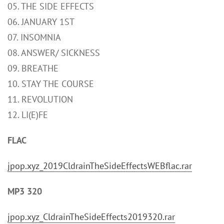
05. THE SIDE EFFECTS
06. JANUARY 1ST
07. INSOMNIA
08. ANSWER/ SICKNESS
09. BREATHE
10. STAY THE COURSE
11. REVOLUTION
12. LI(E)FE
FLAC
jpop.xyz_2019CldrainTheSideEffectsWEBflac.rar
MP3 320
jpop.xyz_CldrainTheSideEffects2019320.rar