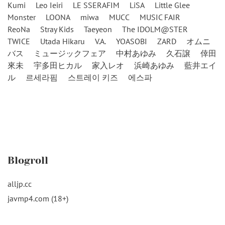
Kumi
Leo Ieiri
LE SSERAFIM
LiSA
Little Glee
Monster
LOONA
miwa
MUCC
MUSIC FAIR
ReoNa
Stray Kids
Taeyeon
The IDOLM@STER
TWICE
Utada Hikaru
V.A.
YOASOBI
ZARD
オムニ
バス
ミュージックフェア
中村あゆみ
久石譲
倖田
來未
宇多田ヒカル
家入レオ
浜崎あゆみ
藍井エイ
ル
르세라핌
스트레이 키즈
에스파
Blogroll
alljp.cc
javmp4.com (18+)