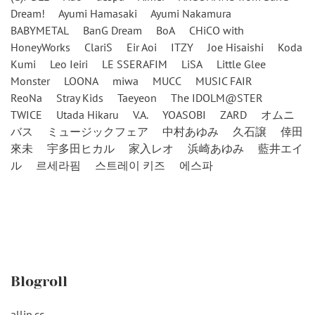
Dream!
Ayumi Hamasaki
Ayumi Nakamura
BABYMETAL
BanG Dream
BoA
CHiCO with
HoneyWorks
ClariS
Eir Aoi
ITZY
Joe Hisaishi
Koda
Kumi
Leo Ieiri
LE SSERAFIM
LiSA
Little Glee
Monster
LOONA
miwa
MUCC
MUSIC FAIR
ReoNa
Stray Kids
Taeyeon
The IDOLM@STER
TWICE
Utada Hikaru
V.A.
YOASOBI
ZARD
オムニ
バス
ミュージックフェア
中村あゆみ
久石譲
倖田
來未
宇多田ヒカル
家入レオ
浜崎あゆみ
藍井エイ
ル
르세라핌
스트레이 키즈
에스파
Blogroll
alljp.cc