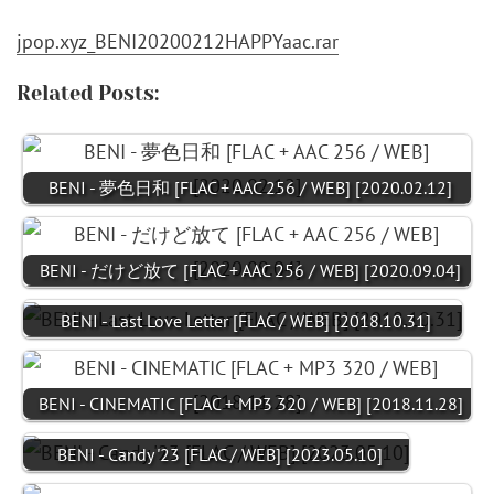
jpop.xyz_BENI20200212HAPPYaac.rar
Related Posts:
BENI - 夢色日和 [FLAC + AAC 256 / WEB] [2020.02.12]
BENI - だけど放て [FLAC + AAC 256 / WEB] [2020.09.04]
BENI - Last Love Letter [FLAC / WEB] [2018.10.31]
BENI - CINEMATIC [FLAC + MP3 320 / WEB] [2018.11.28]
BENI - Candy '23 [FLAC / WEB] [2023.05.10]