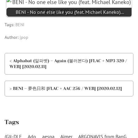
BENI - No one else like you (feat. Michael Kaneko)…
Tags:
BENI
Author:
jpop
< Alphabat (알파벳) – Again (불러본다) [FLAC + MP3 320 /
WEB] [2020.02.11]
> BENI – 夢色日和 [FLAC + AAC 256 / WEB] [2020.02.12]
Tags
(G)I-DLE
Ado
aespa
Aimer
ARGONAVIS from BanG