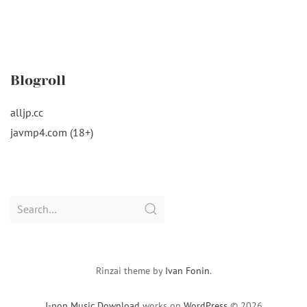
Blogroll
alljp.cc
javmp4.com (18+)
Search
for:
Rinzai theme by
Ivan Fonin
.
J-pop Music Download
works on
WordPress
© 2026