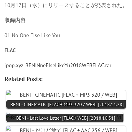
10月17日（水）にリリースすることが発表された。
収録内容
01 No One Else Like You
FLAC
jpop.xyz_BENINneElseLikeYu2018WEBFLAC.rar
Related Posts:
BENI - CINEMATIC [FLAC + MP3 320 / WEB] [2018.11.28]
BENI - Last Love Letter [FLAC / WEB] [2018.10.31]