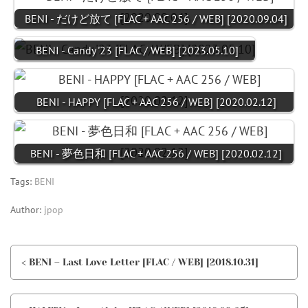
BENI - だけど放て [FLAC + AAC 256 / WEB] [2020.09.04]
BENI - Candy '23 [FLAC / WEB] [2023.05.10]
BENI - HAPPY [FLAC + AAC 256 / WEB] [2020.02.12]
BENI - 夢色日和 [FLAC + AAC 256 / WEB] [2020.02.12]
Tags:
BENI
Author:
jpop
< BENI – Last Love Letter [FLAC / WEB] [2018.10.31]