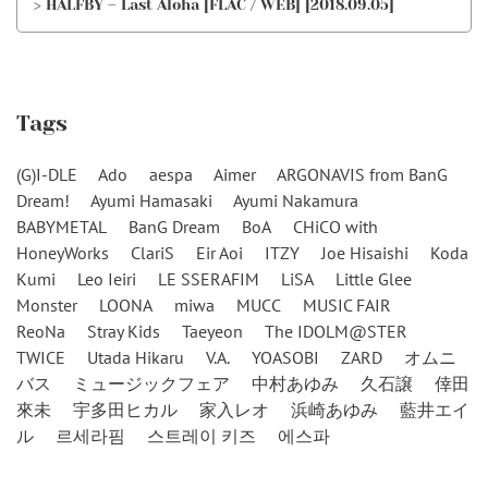
> HALFBY – Last Aloha [FLAC / WEB] [2018.09.05]
Tags
(G)I-DLE
Ado
aespa
Aimer
ARGONAVIS from BanG
Dream!
Ayumi Hamasaki
Ayumi Nakamura
BABYMETAL
BanG Dream
BoA
CHiCO with
HoneyWorks
ClariS
Eir Aoi
ITZY
Joe Hisaishi
Koda
Kumi
Leo Ieiri
LE SSERAFIM
LiSA
Little Glee
Monster
LOONA
miwa
MUCC
MUSIC FAIR
ReoNa
Stray Kids
Taeyeon
The IDOLM@STER
TWICE
Utada Hikaru
V.A.
YOASOBI
ZARD
オムニ
バス
ミュージックフェア
中村あゆみ
久石譲
倖田
來未
宇多田ヒカル
家入レオ
浜崎あゆみ
藍井エイ
ル
르세라핌
스트레이 키즈
에스파