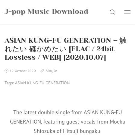
Skip
J-pop Music Download
to
SEARCH
content
ASIAN KUNG-FU GENERATION – 触
れたい 確かめたい [FLAC / 24bit
Lossless / WEB] [2020.10.07]
Single
12 October 2020
Tags:
ASIAN KUNG-FU GENERATION
The latest double single from ASIAN KUNG-FU
GENERATION, featuring guest vocals from Moeka
Shiozuka of Hitsuji bungaku.