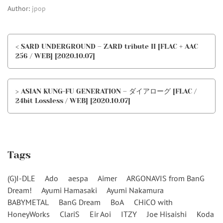
Author:
jpop
< SARD UNDERGROUND – ZARD tribute II [FLAC + AAC
256 / WEB] [2020.10.07]
> ASIAN KUNG-FU GENERATION – ダイアローグ [FLAC /
24bit Lossless / WEB] [2020.10.07]
Tags
(G)I-DLE
Ado
aespa
Aimer
ARGONAVIS from BanG
Dream!
Ayumi Hamasaki
Ayumi Nakamura
BABYMETAL
BanG Dream
BoA
CHiCO with
HoneyWorks
ClariS
Eir Aoi
ITZY
Joe Hisaishi
Koda