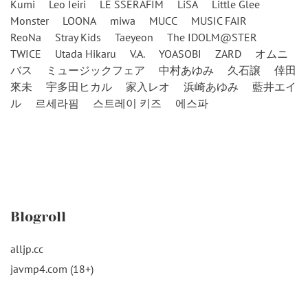
Kumi
Leo Ieiri
LE SSERAFIM
LiSA
Little Glee
Monster
LOONA
miwa
MUCC
MUSIC FAIR
ReoNa
Stray Kids
Taeyeon
The IDOLM@STER
TWICE
Utada Hikaru
V.A.
YOASOBI
ZARD
オムニ
バス
ミュージックフェア
中村あゆみ
久石譲
倖田
來未
宇多田ヒカル
家入レオ
浜崎あゆみ
藍井エイ
ル
르세라핌
스트레이 키즈
에스파
Blogroll
alljp.cc
javmp4.com (18+)