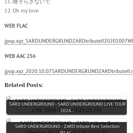
11. 瞳そらさないで
12. Oh my love
WEB FLAC
jpop.xyz_SARDUNDERGRUNDZARDtributeII20201007WE
WEB AAC 256
jpop.xyz_2020.10.07SARDUNDERGRUNDZARDtributeII.r
Related Posts:
SARD UNDERGROUND - SARD UNDERGROUND LIVE TOUR
2024…
SARD UNDERGROUND - ZARD tribute Best Selection
[FLAC…