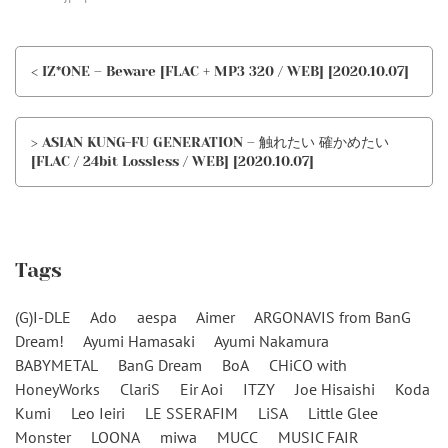
< IZ*ONE – Beware [FLAC + MP3 320 / WEB] [2020.10.07]
> ASIAN KUNG-FU GENERATION – 触れたい 確かめたい
[FLAC / 24bit Lossless / WEB] [2020.10.07]
Tags
(G)I-DLE
Ado
aespa
Aimer
ARGONAVIS from BanG
Dream!
Ayumi Hamasaki
Ayumi Nakamura
BABYMETAL
BanG Dream
BoA
CHiCO with
HoneyWorks
ClariS
Eir Aoi
ITZY
Joe Hisaishi
Koda
Kumi
Leo Ieiri
LE SSERAFIM
LiSA
Little Glee
Monster
LOONA
miwa
MUCC
MUSIC FAIR