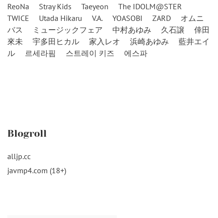
ReoNa
Stray Kids
Taeyeon
The IDOLM@STER
TWICE
Utada Hikaru
V.A.
YOASOBI
ZARD
オムニ
バス
ミュージックフェア
中村あゆみ
久石譲
倖田
來未
宇多田ヒカル
家入レオ
浜崎あゆみ
藍井エイ
ル
르세라핌
스트레이 키즈
에스파
Blogroll
alljp.cc
javmp4.com (18+)