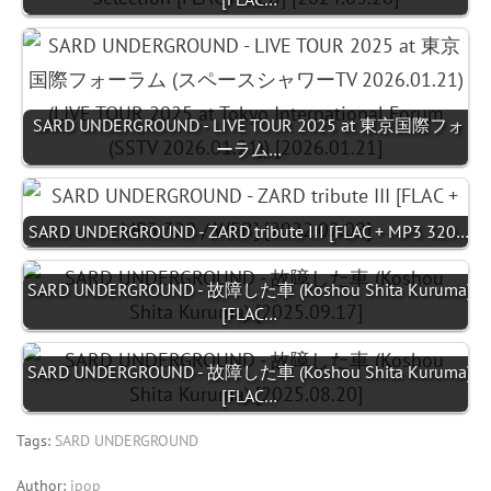
SARD UNDERGROUND - LIVE TOUR 2025 at 東京国際フォ
ーラム…
SARD UNDERGROUND - ZARD tribute III [FLAC + MP3 320…
SARD UNDERGROUND - 故障した車 (Koshou Shita Kuruma)
[FLAC…
SARD UNDERGROUND - 故障した車 (Koshou Shita Kuruma)
[FLAC…
Tags:
SARD UNDERGROUND
Author:
jpop