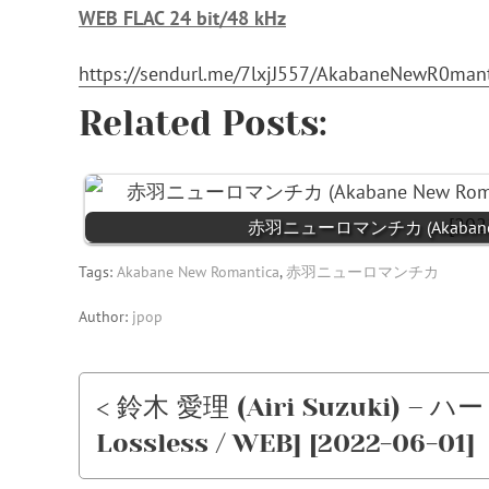
WEB FLAC 24 bit/48 kHz
https://sendurl.me/7lxjJ557/AkabaneNewR0ma
Related Posts:
赤羽ニューロマンチカ (Akabane New 
Tags:
Akabane New Romantica
,
赤羽ニューロマンチカ
Author:
jpop
< 鈴木 愛理 (Airi Suzuki) – ハ
Lossless / WEB] [2022-06-01]