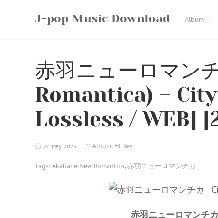
Skip
J-pop Music Download
to
Album
content
赤羽ニューロマンチカ 
Romantica) – City
Lossless / WEB] [
Album
,
Hi-Res
24 May 2025
Tags:
Akabane New Romantica
,
赤羽ニューロマンチカ
赤羽ニューロマンチカ – Cit