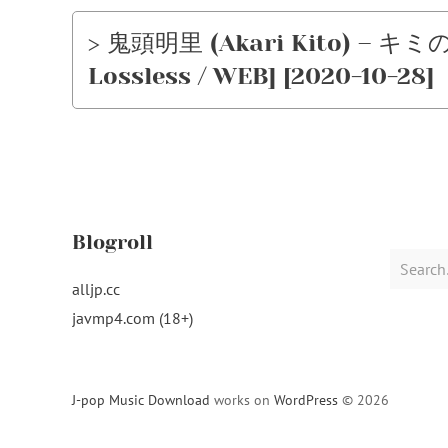
> 鬼頭明里 (Akari Kito) – キミの
Lossless / WEB] [2020-10-28]
Blogroll
Search
for:
alljp.cc
javmp4.com (18+)
J-pop Music Download
works on
WordPress
© 2026