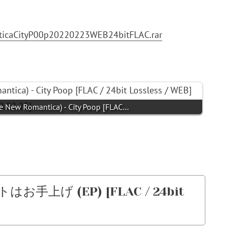
nticaCityP00p20220223WEB24bitFLAC.rar
Romantica) - City Poop [FLAC…
ートはお手上げ (EP) [FLAC / 24bit