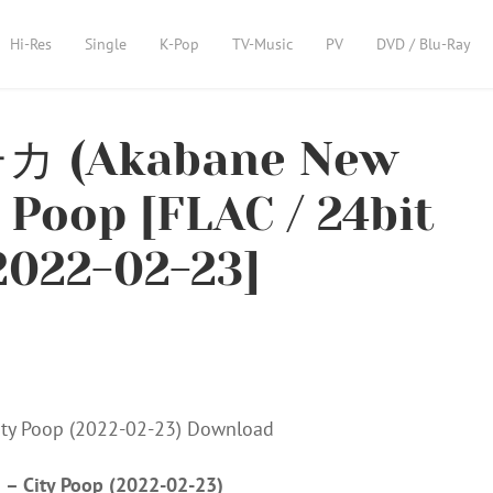
Hi-Res
Single
K-Pop
TV-Music
PV
DVD / Blu-Ray
(Akabane New
 Poop [FLAC / 24bit
2022-02-23]
y Poop (2022-02-23)