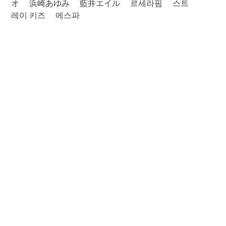
オ
浜崎あゆみ
藍井エイル
르세라핌
스트
레이 키즈
에스파