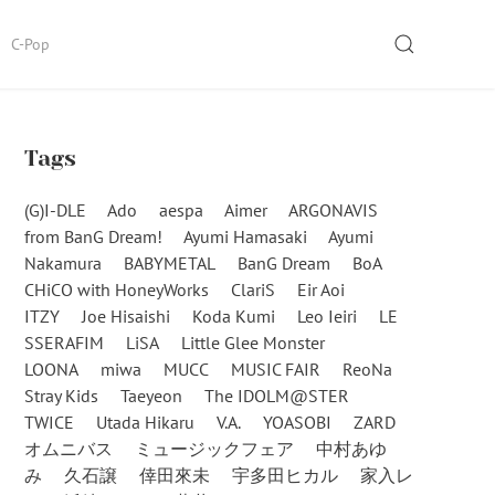
SEARCH
C-Pop
Tags
(G)I-DLE
Ado
aespa
Aimer
ARGONAVIS
from BanG Dream!
Ayumi Hamasaki
Ayumi
Nakamura
BABYMETAL
BanG Dream
BoA
CHiCO with HoneyWorks
ClariS
Eir Aoi
ITZY
Joe Hisaishi
Koda Kumi
Leo Ieiri
LE
SSERAFIM
LiSA
Little Glee Monster
LOONA
miwa
MUCC
MUSIC FAIR
ReoNa
Stray Kids
Taeyeon
The IDOLM@STER
TWICE
Utada Hikaru
V.A.
YOASOBI
ZARD
オムニバス
ミュージックフェア
中村あゆ
み
久石譲
倖田來未
宇多田ヒカル
家入レ