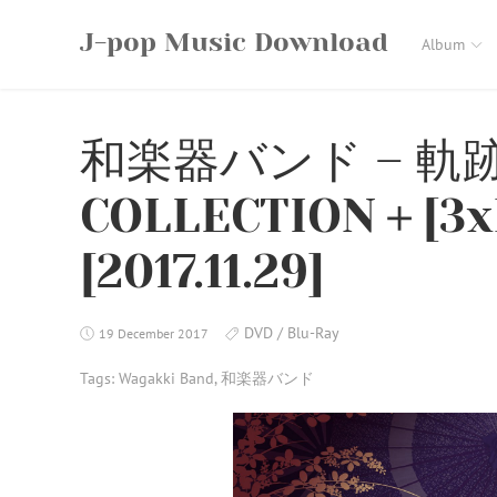
Skip
J-pop Music Download
to
Album
content
和楽器バンド – 軌跡
COLLECTION＋[3xB
[2017.11.29]
DVD / Blu-Ray
19 December 2017
Tags:
Wagakki Band
,
和楽器バンド