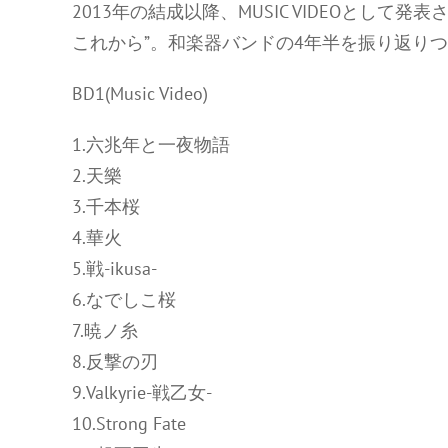
2013年の結成以降、MUSIC VIDEOとして
これから”。和楽器バンドの4年半を振り返りつつ
BD1(Music Video)
1.六兆年と⼀夜物語
2.天樂
3.千本桜
4.華⽕
5.戦-ikusa-
6.なでしこ桜
7.暁ノ糸
8.反撃の刃
9.Valkyrie-戦⼄⼥-
10.Strong Fate