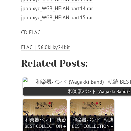
jpop.xyz_WGB_HEIAN.part14.rar
jpop.xyz_WGB_HEIAN.part15.rar
CD FLAC
FLAC｜96.0kHz/24bit
Related Posts:
和楽器バンド (Wagakki Band) - 
和楽器バンド - 軌跡
和楽器バンド - 軌跡
BEST COLLECTION＋
BEST COLLECTION＋