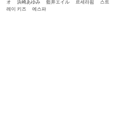
オ
浜崎あゆみ
藍井エイル
르세라핌
스트
레이 키즈
에스파