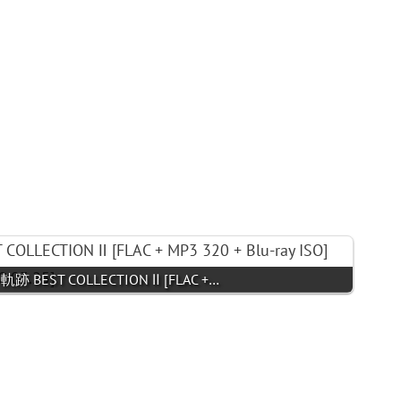
軌跡 BEST COLLECTION Ⅱ [FLAC +…