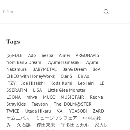
SEARCH
C-Pop
Tags
(G)I-DLE
Ado
aespa
Aimer
ARGONAVIS
from BanG Dream!
Ayumi Hamasaki
Ayumi
Nakamura
BABYMETAL
BanG Dream
BoA
CHiCO with HoneyWorks
ClariS
Eir Aoi
ITZY
Joe Hisaishi
Koda Kumi
Leo Ieiri
LE
SSERAFIM
LiSA
Little Glee Monster
LOONA
miwa
MUCC
MUSIC FAIR
ReoNa
Stray Kids
Taeyeon
The IDOLM@STER
TWICE
Utada Hikaru
V.A.
YOASOBI
ZARD
オムニバス
ミュージックフェア
中村あゆ
み
久石譲
倖田來未
宇多田ヒカル
家入レ