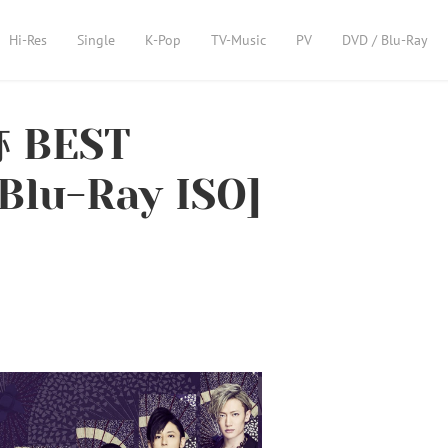
Hi-Res
Single
K-Pop
TV-Music
PV
DVD / Blu-Ray
 BEST
lu-Ray ISO]