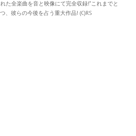
発表された全楽曲を音と映像にて完全収録!“これまでと
、彼らの今後を占う重大作品! (C)RS