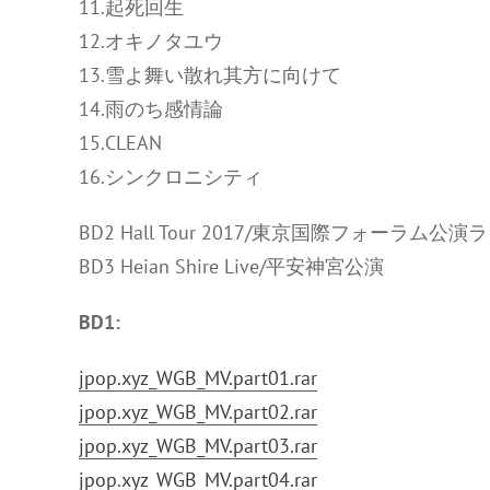
11.起死回⽣
12.オキノタユウ
13.雪よ舞い散れ其⽅に向けて
14.⾬のち感情論
15.CLEAN
16.シンクロニシティ
BD2 Hall Tour 2017/東京国際フォーラム公
BD3 Heian Shire Live/平安神宮公演
BD1:
jpop.xyz_WGB_MV.part01.rar
jpop.xyz_WGB_MV.part02.rar
jpop.xyz_WGB_MV.part03.rar
jpop.xyz_WGB_MV.part04.rar