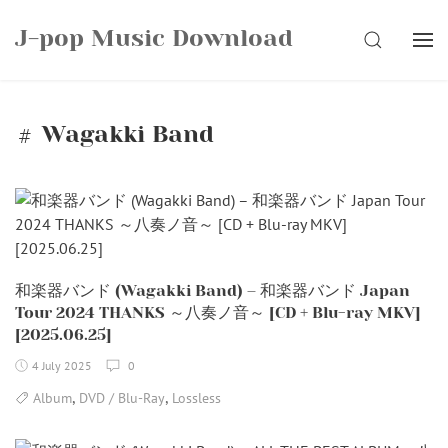
Skip
J-pop Music Download
to
SEARCH
content
Wagakki Band
和楽器バンド (Wagakki Band) – 和楽器バンド Japan
Tour 2024 THANKS ～八奏ノ音～ [CD + Blu-ray MKV]
[2025.06.25]
4 July 2025
0
,
,
Album
DVD / Blu-Ray
Lossless