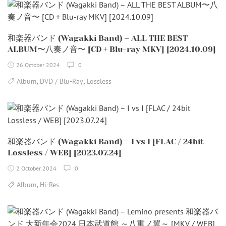
和楽器バンド (Wagakki Band) – ALL THE BEST
ALBUM〜八奏ノ音〜 [CD + Blu-ray MKV] [2024.10.09]
26 October 2024
0
,
,
Album
DVD / Blu-Ray
Lossless
和楽器バンド (Wagakki Band) – I vs I [FLAC / 24bit
Lossless / WEB] [2023.07.24]
2 October 2024
0
,
Album
Hi-Res