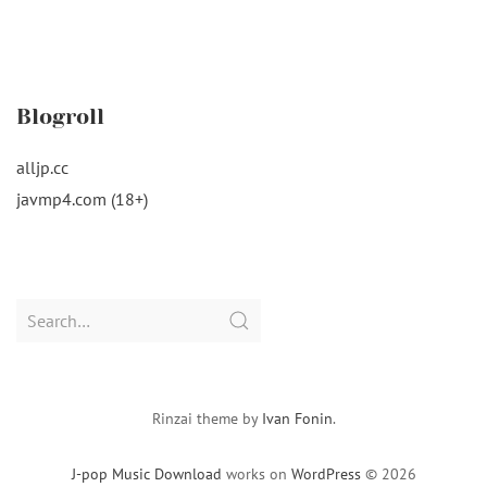
Blogroll
alljp.cc
javmp4.com (18+)
Search
for:
Rinzai theme by
Ivan Fonin
.
J-pop Music Download
works on
WordPress
© 2026