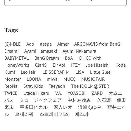
Tags
(G)I-DLE
Ado
aespa
Aimer
ARGONAVIS from BanG
Dream!
Ayumi Hamasaki
Ayumi Nakamura
BABYMETAL
BanG Dream
BoA
CHiCO with
HoneyWorks
ClariS
Eir Aoi
ITZY
Joe Hisaishi
Koda
Kumi
Leo Ieiri
LE SSERAFIM
LiSA
Little Glee
Monster
LOONA
miwa
MUCC
MUSIC FAIR
ReoNa
Stray Kids
Taeyeon
The IDOLM@STER
TWICE
Utada Hikaru
V.A.
YOASOBI
ZARD
オムニ
バス
ミュージックフェア
中村あゆみ
久石譲
倖田
來未
宇多田ヒカル
家入レオ
浜崎あゆみ
藍井エイ
ル
르세라핌
스트레이 키즈
에스파