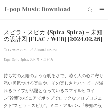
Skip
J-pop Music Download
to
SEARCH
content
スピラ・スピカ (Spira Spica) – 未知
の設計図 [FLAC / WEB] [2024.02.28]
Album
,
Lossless
13 March 2024
Tags:
Spira Spica
,
スピラ・スピカ
持ち前の太陽のような明るさで、聴く人の心に寄り
添い勇気づける楽曲や、その楽しさとハッピーが溢
れるライブが話題となっているスマイルヒロイ
ン“幹葉”のピュアでポップでロックなソロプロジェ
クト“スピラ・スピカ”。ミニ・アルバム『未知の設