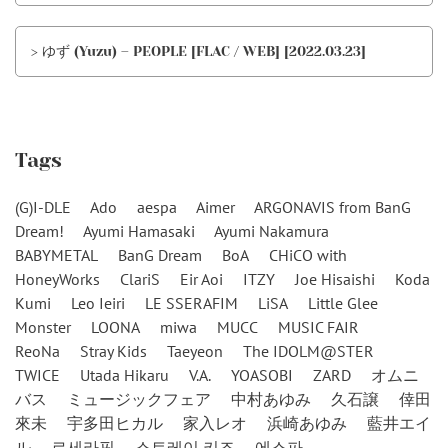
> ゆず (Yuzu) – PEOPLE [FLAC / WEB] [2022.03.23]
Tags
(G)I-DLE
Ado
aespa
Aimer
ARGONAVIS from BanG
Dream!
Ayumi Hamasaki
Ayumi Nakamura
BABYMETAL
BanG Dream
BoA
CHiCO with
HoneyWorks
ClariS
Eir Aoi
ITZY
Joe Hisaishi
Koda
Kumi
Leo Ieiri
LE SSERAFIM
LiSA
Little Glee
Monster
LOONA
miwa
MUCC
MUSIC FAIR
ReoNa
Stray Kids
Taeyeon
The IDOLM@STER
TWICE
Utada Hikaru
V.A.
YOASOBI
ZARD
オムニ
バス
ミュージックフェア
中村あゆみ
久石譲
倖田
來未
宇多田ヒカル
家入レオ
浜崎あゆみ
藍井エイ
ル
르세라핌
스트레이 키즈
에스파