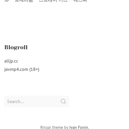
Blogroll
alljp.cc
javmp4.com (18+)
Search
for:
Rinzai theme by
Ivan Fonin
.