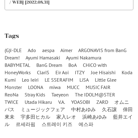
/ WEB] [2022.08.31]
Tags
(G)I-DLE
Ado
aespa
Aimer
ARGONAVIS from BanG
Dream!
Ayumi Hamasaki
Ayumi Nakamura
BABYMETAL
BanG Dream
BoA
CHiCO with
HoneyWorks
ClariS
Eir Aoi
ITZY
Joe Hisaishi
Koda
Kumi
Leo Ieiri
LE SSERAFIM
LiSA
Little Glee
Monster
LOONA
miwa
MUCC
MUSIC FAIR
ReoNa
Stray Kids
Taeyeon
The IDOLM@STER
TWICE
Utada Hikaru
V.A.
YOASOBI
ZARD
オムニ
バス
ミュージックフェア
中村あゆみ
久石譲
倖田
來未
宇多田ヒカル
家入レオ
浜崎あゆみ
藍井エイ
ル
르세라핌
스트레이 키즈
에스파