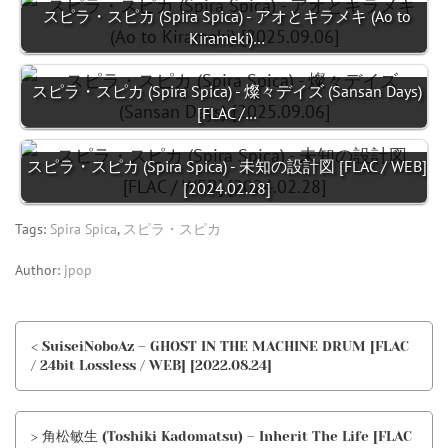
スピラ・スピカ (Spira Spica) - アオとキラメキ (Ao to
Kirameki)…
スピラ・スピカ (Spira Spica) - 燦々デイズ (Sansan Days)
[FLAC /…
スピラ・スピカ (Spira Spica) - 未知の設計図 [FLAC / WEB]
[2024.02.28]
Tags:
Spira Spica
,
スピラ・スピカ
Author:
jpop
< SuiseiNoboAz – GHOST IN THE MACHINE DRUM [FLAC
/ 24bit Lossless / WEB] [2022.08.24]
> 角松敏生 (Toshiki Kadomatsu) – Inherit The Life [FLAC