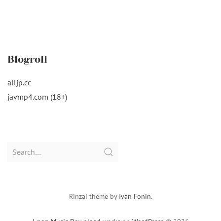
Blogroll
alljp.cc
javmp4.com (18+)
Search
for:
Rinzai theme by
Ivan Fonin
.