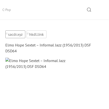
SEARCH
C-Pop
sacdr.xyz
hkdl.link
Elmo Hope Sextet – Informal Jazz (1956/2013) DSF
DSD64