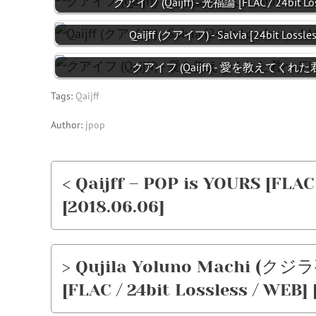
クアイフ (Qaijff) - 光福論 [FLAC / 24bit Lo
Qaijff (クアイフ) - Salvia [24bit Lossle
クアイフ (Qaijff) - 愛を教えてくれた君へ [F
Tags:
Qaijff
Author:
jpop
< Qaijff – POP is YOURS [FLAC 
[2018.06.06]
> Qujila Yoluno Machi (クジ
[FLAC / 24bit Lossless / WEB] 