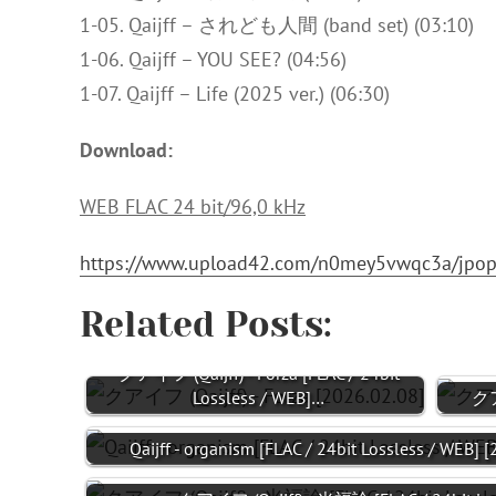
1-05. Qaijff – されども人間 (band set) (03:10)
1-06. Qaijff – YOU SEE? (04:56)
1-07. Qaijff – Life (2025 ver.) (06:30)
Download:
WEB FLAC 24 bit/96,0 kHz
https://www.upload42.com/n0mey5vwqc3a/jpop
Related Posts:
クアイフ (Qaijff) - Forza [FLAC / 24bit
Lossless / WEB]…
クア
Qaijff - organism [FLAC / 24bit Lossless / WEB] 