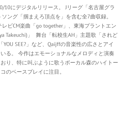
が10/10にデジタルリリース。 Jリーグ「名古屋グラ
トソング「掴まえろ頂点を」を含む全7曲収録。
CM楽曲「go together」、東海プラントエン
suya Takeuchi)」 舞台「転校生AH」主題歌「されど
「YOU SEE?」など、Qaijffの音楽性の広さとアイ
いる。 今作はエモーショナルなメロディと演奏
ており、特に叫ぶように歌うボーカル森のハイトー
ヒコのベースプレイに注目。