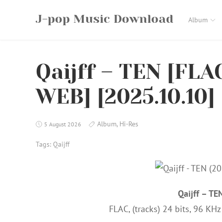
Skip
J-pop Music Download
to
Album
content
Qaijff – TEN [FLAC
WEB] [2025.10.10]
Album
,
Hi-Res
5 August 2026
Tags:
Qaijff
Qaijff – T
FLAC, (tracks) 24 bits, 96 KH