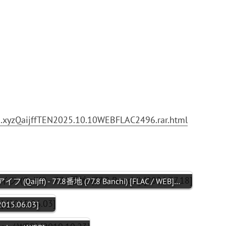
.xyzQaijffTEN2025.10.10WEBFLAC2496.rar.html
イフ (Qaijff) - 77.8番地 (77.8 Banchi) [FLAC / WEB]…
[2015.06.03]