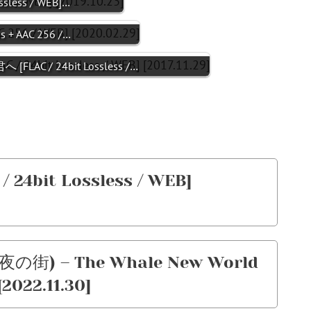
ssless / WEB]…
ss + AAC 256 /…
LAC / 24bit Lossless /…
/ 24bit Lossless / WEB]
ラ夜の街) – The Whale New World
[2022.11.30]