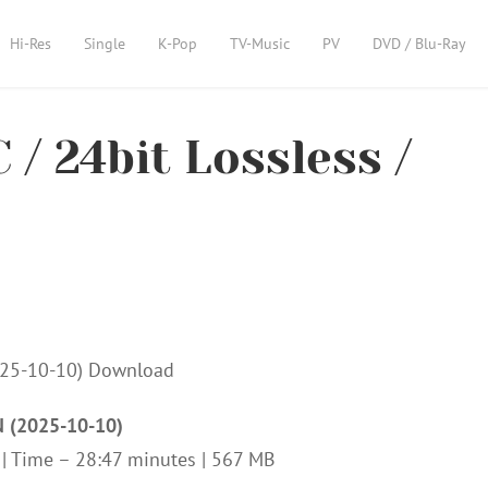
Hi-Res
Single
K-Pop
TV-Music
PV
DVD / Blu-Ray
 / 24bit Lossless /
EN (2025-10-10)
z | Time – 28:47 minutes | 567 MB