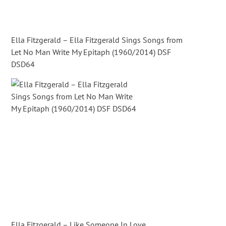
Ella Fitzgerald – Ella Fitzgerald Sings Songs from
Let No Man Write My Epitaph (1960/2014) DSF
DSD64
Ella Fitzgerald – Like Someone In Love