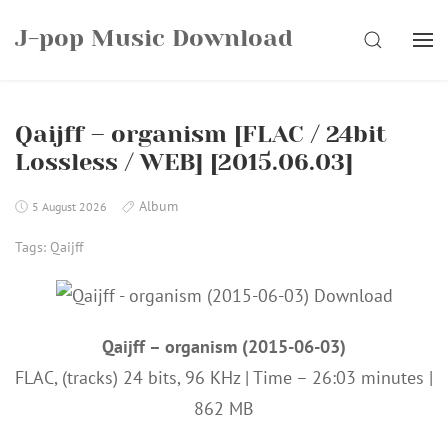
Skip
J-pop Music Download
to
SEARCH
content
Qaijff – organism [FLAC / 24bit
Lossless / WEB] [2015.06.03]
Album
5 August 2026
Tags:
Qaijff
Qaijff – organism (2015-06-03)
FLAC, (tracks) 24 bits, 96 KHz | Time – 26:03 minutes |
862 MB