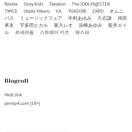
ReoNa
Stray Kids
Taeyeon
The IDOLM@STER
TWICE
Utada Hikaru
V.A.
YOASOBI
ZARD
オムニ
バス
ミュージックフェア
中村あゆみ
久石譲
倖田
來未
宇多田ヒカル
家入レオ
浜崎あゆみ
藍井エイ
ル
르세라핌
스트레이 키즈
에스파
Blogroll
hkdl.link
javmp4.com (18+)