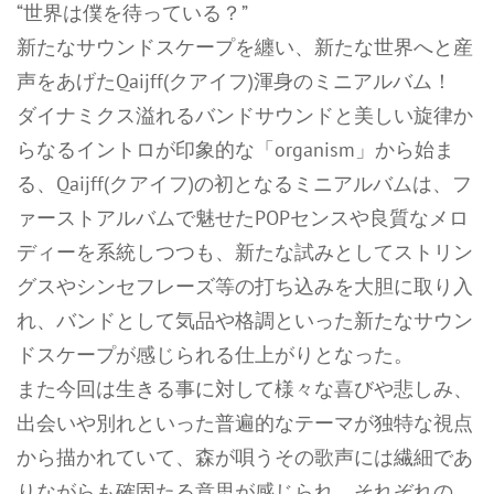
“世界は僕を待っている？”
新たなサウンドスケープを纏い、新たな世界へと産
声をあげたQaijff(クアイフ)渾身のミニアルバム！
ダイナミクス溢れるバンドサウンドと美しい旋律か
らなるイントロが印象的な「organism」から始ま
る、Qaijff(クアイフ)の初となるミニアルバムは、フ
ァーストアルバムで魅せたPOPセンスや良質なメロ
ディーを系統しつつも、新たな試みとしてストリン
グスやシンセフレーズ等の打ち込みを大胆に取り入
れ、バンドとして気品や格調といった新たなサウン
ドスケープが感じられる仕上がりとなった。
また今回は生きる事に対して様々な喜びや悲しみ、
出会いや別れといった普遍的なテーマが独特な視点
から描かれていて、森が唄うその歌声には繊細であ
りながらも確固たる意思が感じられ、それぞれの