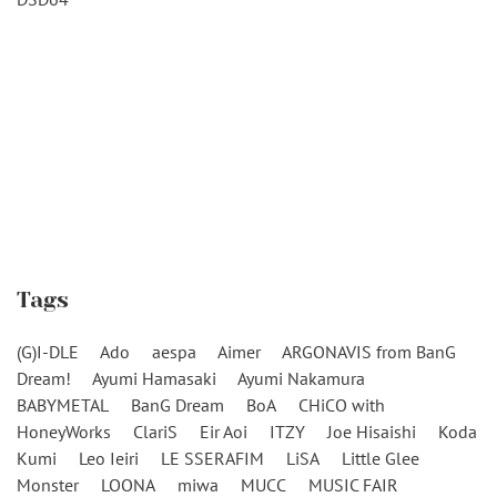
Tags
(G)I-DLE
Ado
aespa
Aimer
ARGONAVIS from BanG
Dream!
Ayumi Hamasaki
Ayumi Nakamura
BABYMETAL
BanG Dream
BoA
CHiCO with
HoneyWorks
ClariS
Eir Aoi
ITZY
Joe Hisaishi
Koda
Kumi
Leo Ieiri
LE SSERAFIM
LiSA
Little Glee
Monster
LOONA
miwa
MUCC
MUSIC FAIR