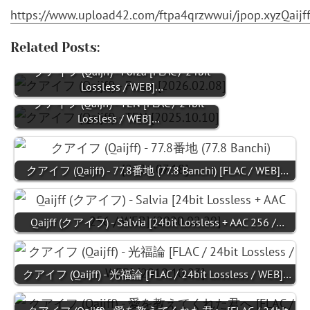
https://www.upload42.com/ftpa4qrzwwui/jpop.xyzQaij
Related Posts:
クアイフ (Qaijff) - Forza [FLAC / 24bit
Lossless / WEB]…
クアイフ (Qaijff) - TEN [FLAC / 24bit
Lossless / WEB]…
クアイフ (Qaijff) - 77.8番地 (77.8 Banchi) [FLAC / WEB]…
Qaijff (クアイフ) - Salvia [24bit Lossless + AAC 256 /…
クアイフ (Qaijff) - 光福論 [FLAC / 24bit Lossless / WEB]…