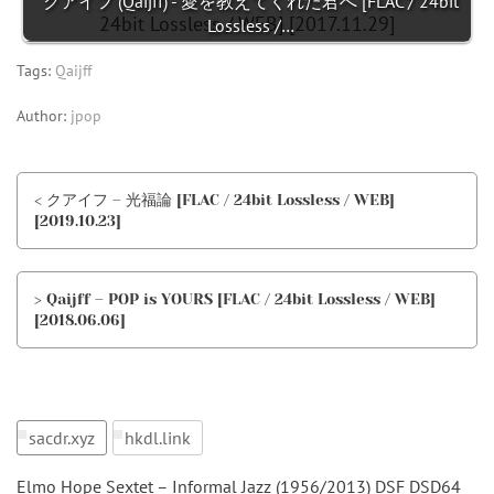
クアイフ (Qaijff) - 愛を教えてくれた君へ [FLAC / 24bit
Lossless /…
Tags:
Qaijff
Author:
jpop
< クアイフ – 光福論 [FLAC / 24bit Lossless / WEB]
[2019.10.23]
> Qaijff – POP is YOURS [FLAC / 24bit Lossless / WEB]
[2018.06.06]
sacdr.xyz
hkdl.link
Elmo Hope Sextet – Informal Jazz (1956/2013) DSF DSD64