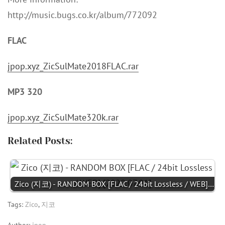
http://music.bugs.co.kr/album/772092
FLAC
jpop.xyz_ZicSulMate2018FLAC.rar
MP3 320
jpop.xyz_ZicSulMate320k.rar
Related Posts:
Zico (지코) - RANDOM BOX [FLAC / 24bit Lossless / WEB]…
Tags:
Zico
,
지코