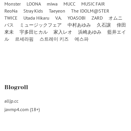
Monster
LOONA
miwa
MUCC
MUSIC FAIR
ReoNa
Stray Kids
Taeyeon
The IDOLM@STER
TWICE
Utada Hikaru
V.A.
YOASOBI
ZARD
オムニ
バス
ミュージックフェア
中村あゆみ
久石譲
倖田
來未
宇多田ヒカル
家入レオ
浜崎あゆみ
藍井エイ
ル
르세라핌
스트레이 키즈
에스파
Blogroll
alljp.cc
javmp4.com (18+)