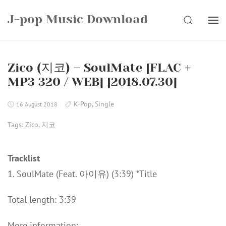
Skip
J-pop Music Download
to
SEARCH
content
Zico (지코) – SoulMate [FLAC +
MP3 320 / WEB] [2018.07.30]
K-Pop
,
Single
16 August 2018
Tags:
Zico
,
지코
Tracklist
1. SoulMate (Feat. 아이유) (3:39) *Title
Total length: 3:39
More information: