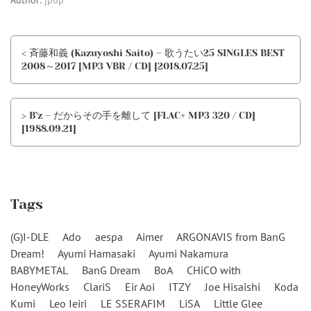
Author:
jpop
< 斉藤和義 (Kazuyoshi Saito) – 歌うたい25 SINGLES BEST
2008～2017 [MP3 VBR / CD] [2018.07.25]
> B’z – だからその手を離して [FLAC+ MP3 320 / CD]
[1988.09.21]
Tags
(G)I-DLE
Ado
aespa
Aimer
ARGONAVIS from BanG
Dream!
Ayumi Hamasaki
Ayumi Nakamura
BABYMETAL
BanG Dream
BoA
CHiCO with
HoneyWorks
ClariS
Eir Aoi
ITZY
Joe Hisaishi
Koda
Kumi
Leo Ieiri
LE SSERAFIM
LiSA
Little Glee