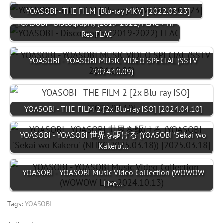
YOASOBI - THE FILM [Blu-ray MKV] [2022.03.23]
YOASOBI - Discography (2019-2022) FLAC + Hi-
Res FLAC
YOASOBI - YOASOBI MUSIC VIDEO SPECIAL (SSTV
2024.10.09)
YOASOBI - THE FILM 2 [2x Blu-ray ISO] [2024.04.10]
YOASOBI - YOASOBI 世界を駆ける (YOASOBI 'Sekai wo
Kakeru'…
YOASOBI - YOASOBI Music Video Collection (WOWOW
Live…
Tags:
YOASOBI