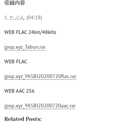
収録内容
1. たぶん (04:18)
WEB FLAC 24bit/48kHz
jpop.xyz_Tabun.rar
WEB FLAC
jpop.xyz_YASBI20200720flac.rar
WEB AAC 256
jpop.xyz_YASBI20200720aac.rar
Related Posts: