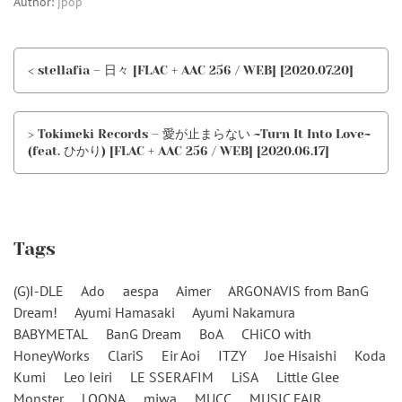
Author:
jpop
< stellafia – 日々 [FLAC + AAC 256 / WEB] [2020.07.20]
> Tokimeki Records – 愛が止まらない ~Turn It Into Love~
(feat. ひかり) [FLAC + AAC 256 / WEB] [2020.06.17]
Tags
(G)I-DLE
Ado
aespa
Aimer
ARGONAVIS from BanG
Dream!
Ayumi Hamasaki
Ayumi Nakamura
BABYMETAL
BanG Dream
BoA
CHiCO with
HoneyWorks
ClariS
Eir Aoi
ITZY
Joe Hisaishi
Koda
Kumi
Leo Ieiri
LE SSERAFIM
LiSA
Little Glee
Monster
LOONA
miwa
MUCC
MUSIC FAIR