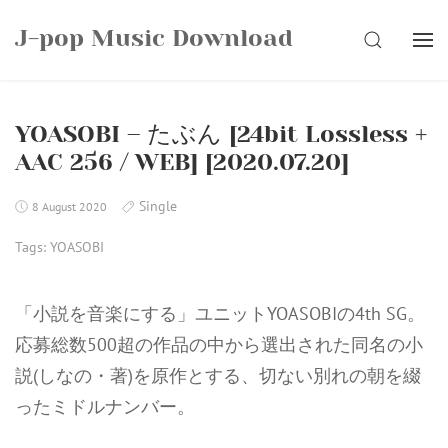
Skip
J-pop Music Download
to
SEARCH
content
YOASOBI – たぶん [24bit Lossless +
AAC 256 / WEB] [2020.07.20]
Single
8 August 2020
Tags:
YOASOBI
「小説を音楽にする」ユニットYOASOBIの4th SG。
応募総数500超の作品の中から選出された同名の小
説(しなの・著)を原作とする、切ない別れの朝を綴
ったミドルナンバー。