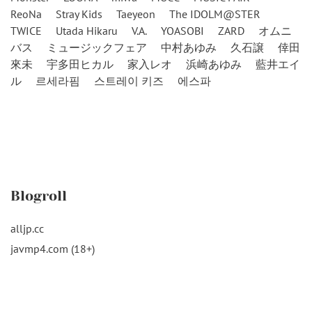
ReoNa
Stray Kids
Taeyeon
The IDOLM@STER
TWICE
Utada Hikaru
V.A.
YOASOBI
ZARD
オムニ
バス
ミュージックフェア
中村あゆみ
久石譲
倖田
來未
宇多田ヒカル
家入レオ
浜崎あゆみ
藍井エイ
ル
르세라핌
스트레이 키즈
에스파
Blogroll
alljp.cc
javmp4.com (18+)