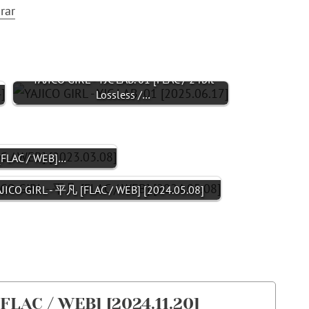
rar
YAJICO GIRL - YJC LAB. 01 [FLAC / 24bit
Lossless /…
 [FLAC / WEB]…
JICO GIRL - 平凡 [FLAC / WEB] [2024.05.08]
LAC / WEB] [2024.11.20]