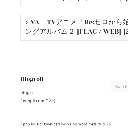
> VA – TVアニメ「Re:ゼ
ングアルバム２ [FLAC / WEB] [202
Blogroll
Search
for:
alljp.cc
javmp4.com (18+)
J-pop Music Download
works on
WordPress
© 2026