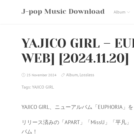
Skip
J-pop Music Download
to
Album
content
YAJICO GIRL – EU
WEB] [2024.11.20]
Album
,
Lossless
25 November 2024
Tags:
YAJICO GIRL
YAJICO GIRL、ニューアルバム「EUPHORIA
リリース済みの「APART」「MissU」「平凡
バム！