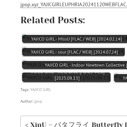
jpop.xyz_YAJICGIRLEUPHRIA20241120WEBFLAC.
Related Posts:
YAJICO GIRL - MissU [FLAC / WEB] [2024.02.14]
YAJICO GIRL - sour [FLAC / WEB] [2024.07.24]
YAJICO GIRL - Indoor Newtown Collective
YAJICO GIRL - YJC LAB. 02 [FLAC / WEB]
[2025.08.13]
YA
Tags:
YAJICO GIRL
Author:
jpop
< XinU – バタフライ Butterfly [F