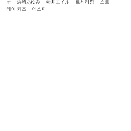
オ
浜崎あゆみ
藍井エイル
르세라핌
스트
레이 키즈
에스파