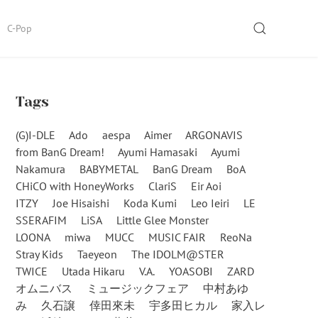
SEARCH
C-Pop
Tags
(G)I-DLE
Ado
aespa
Aimer
ARGONAVIS
from BanG Dream!
Ayumi Hamasaki
Ayumi
Nakamura
BABYMETAL
BanG Dream
BoA
CHiCO with HoneyWorks
ClariS
Eir Aoi
ITZY
Joe Hisaishi
Koda Kumi
Leo Ieiri
LE
SSERAFIM
LiSA
Little Glee Monster
LOONA
miwa
MUCC
MUSIC FAIR
ReoNa
Stray Kids
Taeyeon
The IDOLM@STER
TWICE
Utada Hikaru
V.A.
YOASOBI
ZARD
オムニバス
ミュージックフェア
中村あゆ
み
久石譲
倖田來未
宇多田ヒカル
家入レ