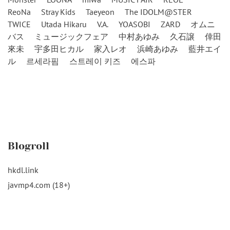
ReoNa
Stray Kids
Taeyeon
The IDOLM@STER
TWICE
Utada Hikaru
V.A.
YOASOBI
ZARD
オムニ
バス
ミュージックフェア
中村あゆみ
久石譲
倖田
來未
宇多田ヒカル
家入レオ
浜崎あゆみ
藍井エイ
ル
르세라핌
스트레이 키즈
에스파
Blogroll
hkdl.link
javmp4.com (18+)