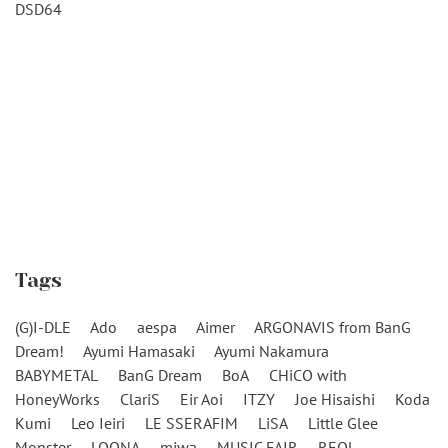
Tags
(G)I-DLE
Ado
aespa
Aimer
ARGONAVIS from BanG
Dream!
Ayumi Hamasaki
Ayumi Nakamura
BABYMETAL
BanG Dream
BoA
CHiCO with
HoneyWorks
ClariS
Eir Aoi
ITZY
Joe Hisaishi
Koda
Kumi
Leo Ieiri
LE SSERAFIM
LiSA
Little Glee
Monster
LOONA
miwa
MUSIC FAIR
REOL