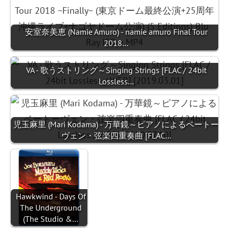
安室奈美恵 (Namie Amuro) - namie amuro Final Tour
2018…
VA - 歌うストリング～Singing Strings [FLAC / 24bit
Lossless…
児玉麻里 (Mari Kodama) - 万華鏡～ピアノによるベートー
ヴェン・弦楽四重奏曲 [FLAC…
Hawkwind - Days Of
The Underground
(The Studio &…