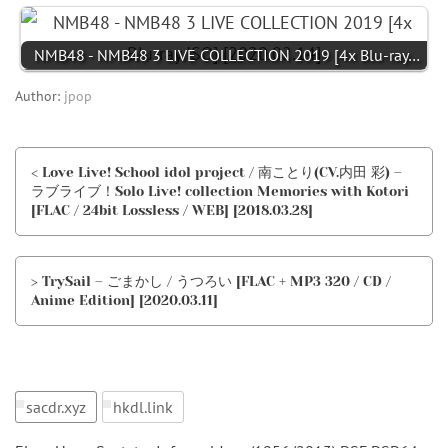
NMB48 - NMB48 3 LIVE COLLECTION 2019 [4x Blu-ray…
Author:
jpop
< Love Live! School idol project / 南ことり(CV.内田 彩) –
ラブライブ！Solo Live! collection Memories with Kotori
[FLAC / 24bit Lossless / WEB] [2018.03.28]
> TrySail – ごまかし / うつろい [FLAC + MP3 320 / CD /
Anime Edition] [2020.03.11]
sacdr.xyz
hkdl.link