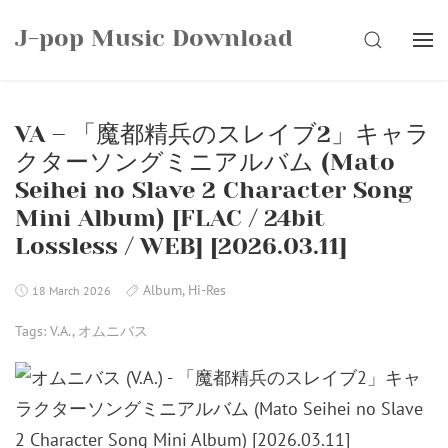
Skip
J-pop Music Download
to
SEARCH
content
VA – 「魔都精兵のスレイブ2」キャラ
クターソングミニアルバム (Mato
Seihei no Slave 2 Character Song
Mini Album) [FLAC / 24bit
Lossless / WEB] [2026.03.11]
Album
,
Hi-Res
18 March 2026
Tags:
V.A.
,
オムニバス