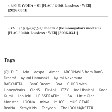
< 보이드 (V01D) – 01 [FLAC / 24bit Lossless / WEB]
[2026.03.11]
> VA – いきものがかり meets 2 (Ikimonogakari meets 2)
[FLAC / 24bit Lossless / WEB] [2026.03.11]
Tags
(G)I-DLE
Ado
aespa
Aimer
ARGONAVIS from BanG
Dream!
Ayumi Hamasaki
Ayumi Nakamura
BABYMETAL
BanG Dream
BoA
CHiCO with
HoneyWorks
ClariS
Eir Aoi
ITZY
Joe Hisaishi
Koda
Kumi
Leo Ieiri
LE SSERAFIM
LiSA
Little Glee
Monster
LOONA
miwa
MUCC
MUSIC FAIR
ReoNa
Stray Kids
Taeyeon
The IDOLM@STER