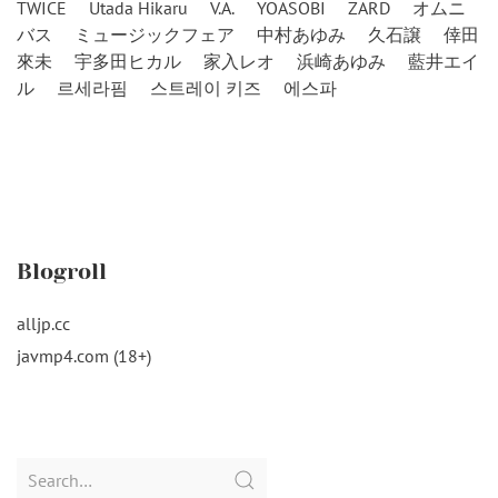
TWICE
Utada Hikaru
V.A.
YOASOBI
ZARD
オムニ
バス
ミュージックフェア
中村あゆみ
久石譲
倖田
來未
宇多田ヒカル
家入レオ
浜崎あゆみ
藍井エイ
ル
르세라핌
스트레이 키즈
에스파
Blogroll
alljp.cc
javmp4.com (18+)
Search
for: