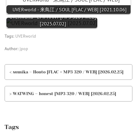
UVERworld - 来鳥江 / SOUL [FLAC / WEB] [2021.10.06]
UVERworld - EPIPHANY [MP3 320 / WEB]
[2025.07.02]
Tags:
UVERworld
Author:
jpop
< sumika – Honto [FLAC + MP3 320 / WEB] [2026.02.25]
> WATWING – honest [MP3 320 / WEB] [2026.02.25]
Tags