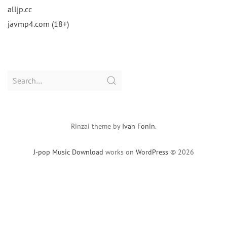
alljp.cc
javmp4.com (18+)
Search
for:
Rinzai theme by
Ivan Fonin
.
J-pop Music Download
works on
WordPress
© 2026