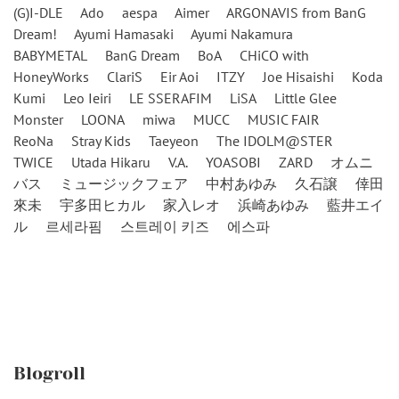
(G)I-DLE
Ado
aespa
Aimer
ARGONAVIS from BanG
Dream!
Ayumi Hamasaki
Ayumi Nakamura
BABYMETAL
BanG Dream
BoA
CHiCO with
HoneyWorks
ClariS
Eir Aoi
ITZY
Joe Hisaishi
Koda
Kumi
Leo Ieiri
LE SSERAFIM
LiSA
Little Glee
Monster
LOONA
miwa
MUCC
MUSIC FAIR
ReoNa
Stray Kids
Taeyeon
The IDOLM@STER
TWICE
Utada Hikaru
V.A.
YOASOBI
ZARD
オムニ
バス
ミュージックフェア
中村あゆみ
久石譲
倖田
來未
宇多田ヒカル
家入レオ
浜崎あゆみ
藍井エイ
ル
르세라핌
스트레이 키즈
에스파
Blogroll