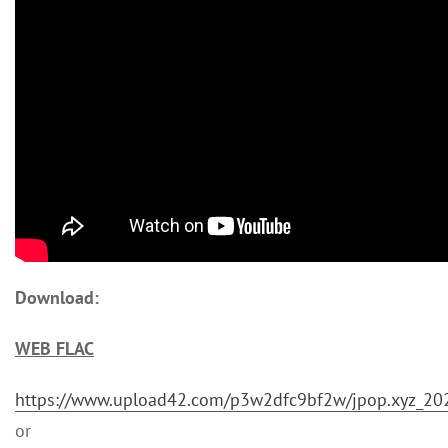
Download:
WEB FLAC
https://www.upload42.com/p3w2dfc9bf2w/jpop.xyz_2
or