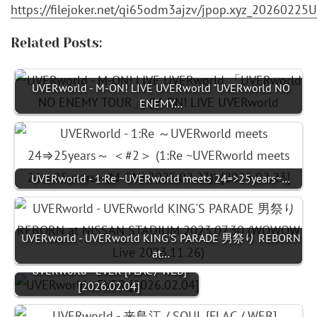
https://filejoker.net/qi65odm3ajzv/jpop.xyz_2026022
Related Posts:
UVERworld - M-ON! LIVE UVERworld "UVERworld NO
ENEMY…
UVERworld - 1:Re ~UVERworld meets 24=>25years~…
UVERworld - UVERworld KING'S PARADE 男祭り REBORN
at…
UVERworld - EVER [FLAC / WEB]
[2026.02.04]