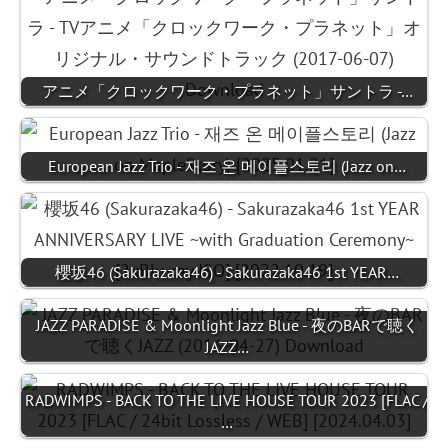
アニメ「クロックワーク・プラネット」サントラ -…
European Jazz Trio - 재즈 온 메이플스토리 (Jazz on…
櫻坂46 (Sakurazaka46) - Sakurazaka46 1st YEAR…
JAZZ PARADISE & Moonlight Jazz Blue - 夜のBARで聴く
JAZZ…
RADWIMPS - BACK TO THE LIVE HOUSE TOUR 2023 [FLAC /
…