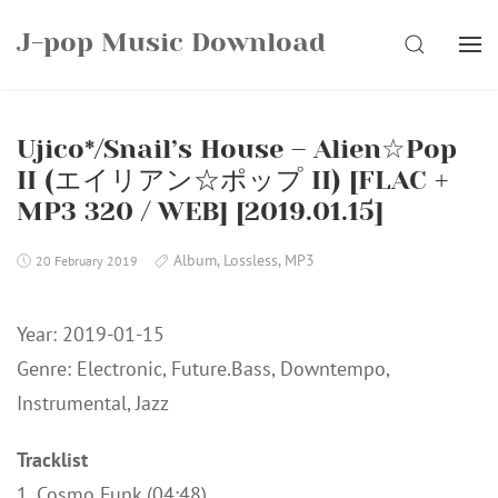
Skip
J-pop Music Download
to
SEARCH
content
Ujico*/Snail’s House – Alien☆Pop
II (エイリアン☆ポップ II) [FLAC +
MP3 320 / WEB] [2019.01.15]
Album
,
Lossless
,
MP3
20 February 2019
Year: 2019-01-15
Genre: Electronic, Future.Bass, Downtempo,
Instrumental, Jazz
Tracklist
1. Cosmo Funk (04:48)