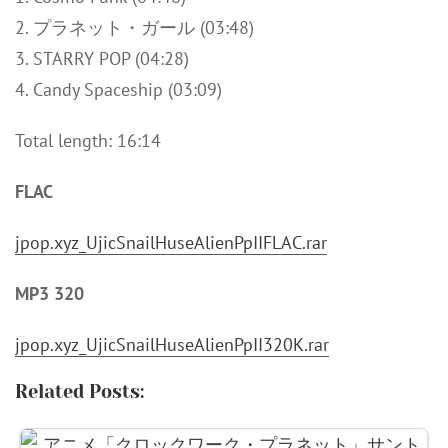
2. プラネット・ガール (03:48)
3. STARRY POP (04:28)
4. Candy Spaceship (03:09)
Total length: 16:14
FLAC
jpop.xyz_UjicSnailHuseAlienPpIIFLAC.rar
MP3 320
jpop.xyz_UjicSnailHuseAlienPpII320K.rar
Related Posts: