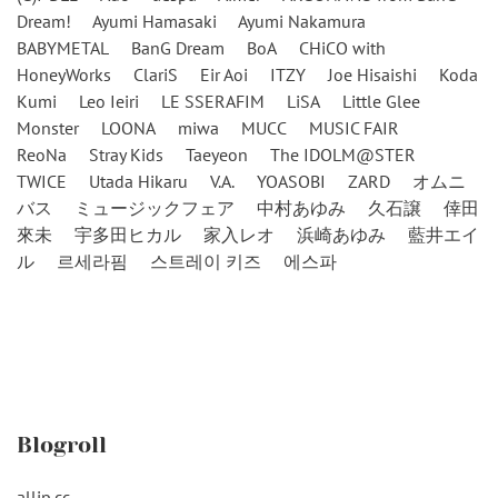
Dream!
Ayumi Hamasaki
Ayumi Nakamura
BABYMETAL
BanG Dream
BoA
CHiCO with
HoneyWorks
ClariS
Eir Aoi
ITZY
Joe Hisaishi
Koda
Kumi
Leo Ieiri
LE SSERAFIM
LiSA
Little Glee
Monster
LOONA
miwa
MUCC
MUSIC FAIR
ReoNa
Stray Kids
Taeyeon
The IDOLM@STER
TWICE
Utada Hikaru
V.A.
YOASOBI
ZARD
オムニ
バス
ミュージックフェア
中村あゆみ
久石譲
倖田
來未
宇多田ヒカル
家入レオ
浜崎あゆみ
藍井エイ
ル
르세라핌
스트레이 키즈
에스파
Blogroll
alljp.cc