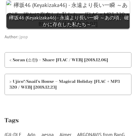
欅坂46 (Keyakizaka46) - 永遠より長い一瞬 ～あの頃、確
かに存在した私たち～…
Author:
jpop
< Soran (소란) – Share [FLAC / WEB] [2018.12.06]
> Ujico*/Snail’s House – Magical Holiday [FLAC + MP3
320 / WEB] [2018.12.23]
Tags
(G)I-DLE
Ado
aespa
Aimer
ARGONAVIS from BanG