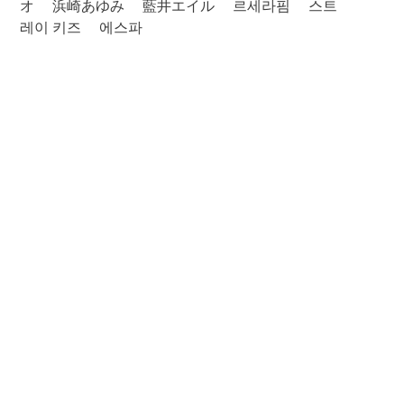
オ
浜崎あゆみ
藍井エイル
르세라핌
스트
레이 키즈
에스파