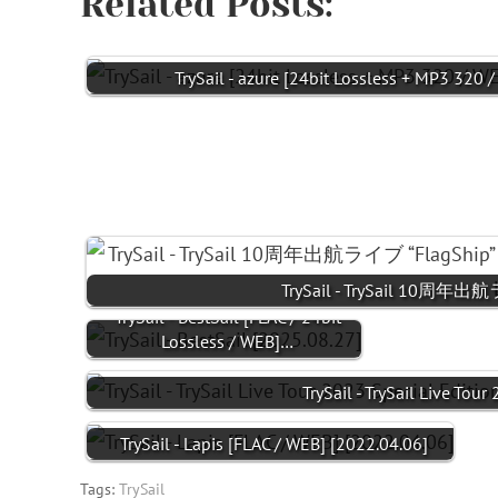
Related Posts:
TrySail - azure [24bit Lossless + MP3 320 
TrySail - TrySail 10周年
TrySail - BestSail [FLAC / 24bit
Lossless / WEB]…
TrySail - TrySail Live Tou
TrySail - Lapis [FLAC / WEB] [2022.04.06]
Tags:
TrySail