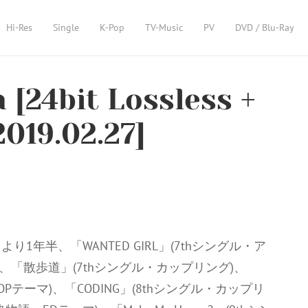
Hi-Res
Single
K-Pop
TV-Music
PV
DVD / Blu-Ray
 [24bit Lossless +
019.02.27]
年半、「WANTED GIRL」(7thシングル・ア
、「散歩道」(7thシングル・カップリング)、
S』OPテーマ)、「CODING」(8thシングル・カップリ