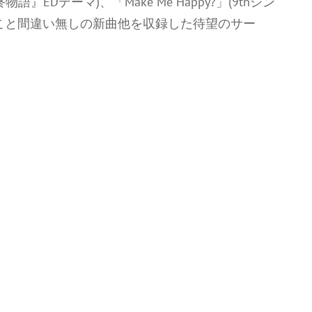
語』EDテーマ)、「Make Me Happy?」(9thシン
こと間違い無しの新曲他を収録した待望のサー