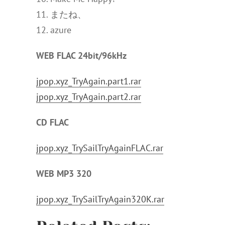
11. またね、
12. azure
WEB FLAC 24bit/96kHz
jpop.xyz_TryAgain.part1.rar
jpop.xyz_TryAgain.part2.rar
CD FLAC
jpop.xyz_TrySailTryAgainFLAC.rar
WEB MP3 320
jpop.xyz_TrySailTryAgain320K.rar