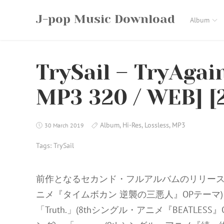
Skip
J-pop Music Download
to
Album
content
TrySail – TryAgain
MP3 320 / WEB] [2
Album
,
Hi-Res
,
Lossless
,
MP3
30 March 2019
Tags:
TrySail
前作となるセカンド・フルアルバムのリリースより1
ニメ『タイムボカン 逆襲の三悪人』OPテーマ)
「Truth.」(8thシングル・アニメ『BEATLES