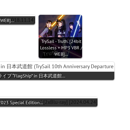
/ WEB]…
TrySail - Truth. [24bit
Lossless + MP3 VBR /
WEB]…
出航ライブ “FlagShip” in 日本武道館…
r 2023 Special Edition…