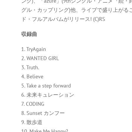
ング)、「azure」(9thシングル・アニメ『続・終物
グル・カップリング)他、ライブで盛り上がる
ド・フルアルバムがリリース! (C)RS
収録曲
1. TryAgain
2. WANTED GIRL
3. Truth.
4. Believe
5. Take a step forward
6. 未来キュレーション
7. CODING
8. Sunset カンフー
9. 散歩道
10. Make Me Happy?