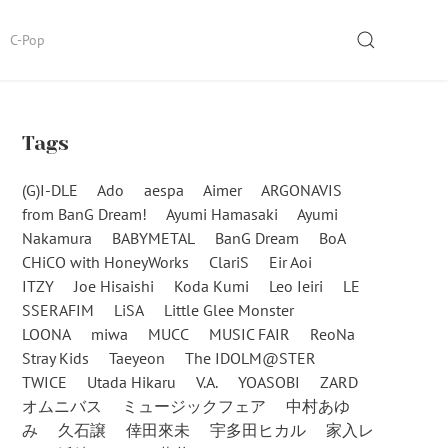
SEARCH
C-Pop
Tags
(G)I-DLE
Ado
aespa
Aimer
ARGONAVIS
from BanG Dream!
Ayumi Hamasaki
Ayumi
Nakamura
BABYMETAL
BanG Dream
BoA
CHiCO with HoneyWorks
ClariS
Eir Aoi
ITZY
Joe Hisaishi
Koda Kumi
Leo Ieiri
LE
SSERAFIM
LiSA
Little Glee Monster
LOONA
miwa
MUCC
MUSIC FAIR
ReoNa
Stray Kids
Taeyeon
The IDOLM@STER
TWICE
Utada Hikaru
V.A.
YOASOBI
ZARD
オムニバス
ミュージックフェア
中村あゆ
み
久石譲
倖田來未
宇多田ヒカル
家入レ