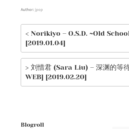
Author:
jpop
< Norikiyo – O.S.D. ~Old Schoo
[2019.01.04]
> 刘惜君 (Sara Liu) – 深渊的等待 [
WEB] [2019.02.20]
Blogroll