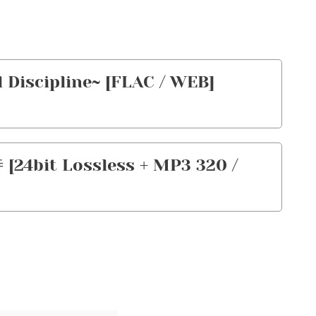
l Discipline~ [FLAC / WEB]
24bit Lossless + MP3 320 /