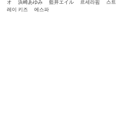
オ
浜崎あゆみ
藍井エイル
르세라핌
스트
레이 키즈
에스파