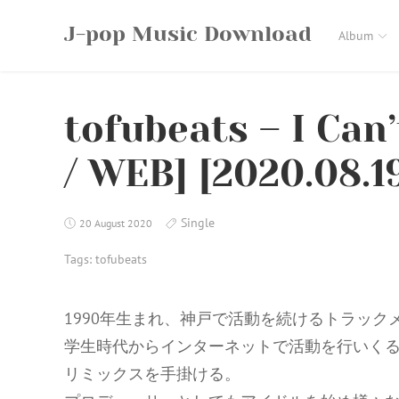
Skip
J-pop Music Download
to
Album
content
tofubeats – I Can
/ WEB] [2020.08.1
Single
20 August 2020
Tags:
tofubeats
1990年生まれ、神戸で活動を続けるトラックメ
学生時代からインターネットで活動を行いくる
リミックスを手掛ける。