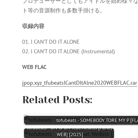
プロデューサーとしてもアイドルを始め様々な
ト等の音源制作も多数手掛ける。
収録内容
01. I CAN’T DO IT ALONE
02. I CAN’T DO IT ALONE (Instrumental)
WEB FLAC
jpop.xyz_tfubeatsICantDItAlne2020WEBFLAC.rar
Related Posts:
tofubeats - SOMEBODY TORE MY P [FL
tofubeats - ON & ON feat. Neibiss [FLAC /
WEB] [2025]