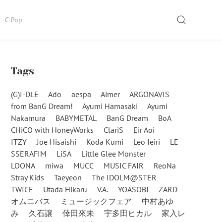
SEARCH
C-Pop
Tags
(G)I-DLE
Ado
aespa
Aimer
ARGONAVIS
from BanG Dream!
Ayumi Hamasaki
Ayumi
Nakamura
BABYMETAL
BanG Dream
BoA
CHiCO with HoneyWorks
ClariS
Eir Aoi
ITZY
Joe Hisaishi
Koda Kumi
Leo Ieiri
LE
SSERAFIM
LiSA
Little Glee Monster
LOONA
miwa
MUCC
MUSIC FAIR
ReoNa
Stray Kids
Taeyeon
The IDOLM@STER
TWICE
Utada Hikaru
V.A.
YOASOBI
ZARD
オムニバス
ミュージックフェア
中村あゆ
み
久石譲
倖田來未
宇多田ヒカル
家入レ