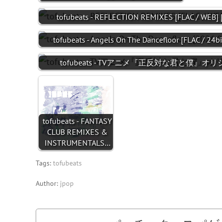
tofubeats - REFLECTION REMIXES [FLAC / WEB] 
tofubeats - Angels On The Dancefloor [FLAC / 24b
tofubeats - TVアニメ『正反対な君と僕』オリ
tofubeats - FANTASY
CLUB REMIXES &
INSTRUMENTALS…
Tags:
tofubeats
Author:
jpop