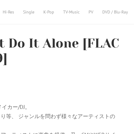
Hi-Res
Single
K-Pop
TV-Music
PV
DVD / Blu-Ray
’t Do It Alone [FLAC
9]
イカー/DJ。
り等、 ジャンルを問わず様々なアーティストの