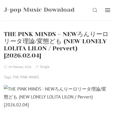
Skip
J-pop Music Download
to
SEARCH
content
THE PINK MINDS – NEWろんりーロ
リータ理論/変態ども (NEW LONELY
LOLITA LILON / Pervert)
[2026.02.04]
Single
28 February 2026
Tags:
THE PINK MINDS