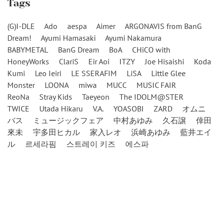
Tags
(G)I-DLE
Ado
aespa
Aimer
ARGONAVIS from BanG
Dream!
Ayumi Hamasaki
Ayumi Nakamura
BABYMETAL
BanG Dream
BoA
CHiCO with
HoneyWorks
ClariS
Eir Aoi
ITZY
Joe Hisaishi
Koda
Kumi
Leo Ieiri
LE SSERAFIM
LiSA
Little Glee
Monster
LOONA
miwa
MUCC
MUSIC FAIR
ReoNa
Stray Kids
Taeyeon
The IDOLM@STER
TWICE
Utada Hikaru
V.A.
YOASOBI
ZARD
オムニ
バス
ミュージックフェア
中村あゆみ
久石譲
倖田
來未
宇多田ヒカル
家入レオ
浜崎あゆみ
藍井エイ
ル
르세라핌
스트레이 키즈
에스파