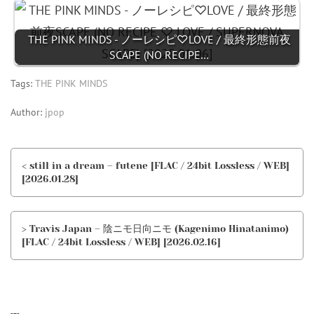
THE PINK MINDS - ノーレシピ♡LOVE / 最終形態前夜
SCAPE (NO RECIPE…
Tags:
THE PINK MINDS
Author:
jpop
< still in a dream – futene [FLAC / 24bit Lossless / WEB]
[2026.01.28]
> Travis Japan – 陰ニモ日向ニモ (Kagenimo Hinatanimo)
[FLAC / 24bit Lossless / WEB] [2026.02.16]