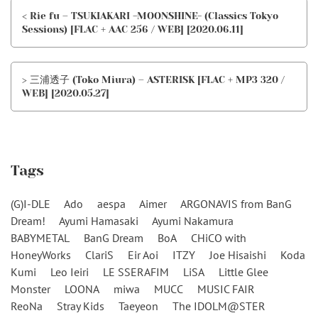
< Rie fu – TSUKIAKARI -MOONSHINE- (Classics Tokyo
Sessions) [FLAC + AAC 256 / WEB] [2020.06.11]
> 三浦透子 (Toko Miura) – ASTERISK [FLAC + MP3 320 /
WEB] [2020.05.27]
Tags
(G)I-DLE
Ado
aespa
Aimer
ARGONAVIS from BanG
Dream!
Ayumi Hamasaki
Ayumi Nakamura
BABYMETAL
BanG Dream
BoA
CHiCO with
HoneyWorks
ClariS
Eir Aoi
ITZY
Joe Hisaishi
Koda
Kumi
Leo Ieiri
LE SSERAFIM
LiSA
Little Glee
Monster
LOONA
miwa
MUCC
MUSIC FAIR
ReoNa
Stray Kids
Taeyeon
The IDOLM@STER