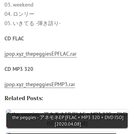
03. weekend
04. ロンリー
05. いきてる -弾き語り-
CD FLAC
jpop.xyz_thepeggiesEPFLAC.rar
CD MP3 320
jpop.xyz_thepeggiesEPMP3.rar
Related Posts:
the peggies - アネモネEP [FLAC + MP3 320 + DVD ISO]
[2020.04.08]