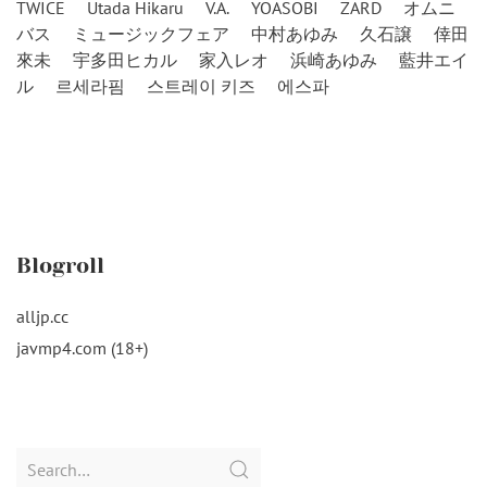
TWICE
Utada Hikaru
V.A.
YOASOBI
ZARD
オムニ
バス
ミュージックフェア
中村あゆみ
久石譲
倖田
來未
宇多田ヒカル
家入レオ
浜崎あゆみ
藍井エイ
ル
르세라핌
스트레이 키즈
에스파
Blogroll
alljp.cc
javmp4.com (18+)
Search
for: