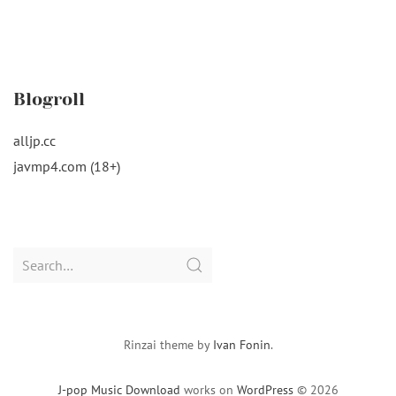
Blogroll
alljp.cc
javmp4.com (18+)
Search
for:
Rinzai theme by
Ivan Fonin
.
J-pop Music Download
works on
WordPress
© 2026