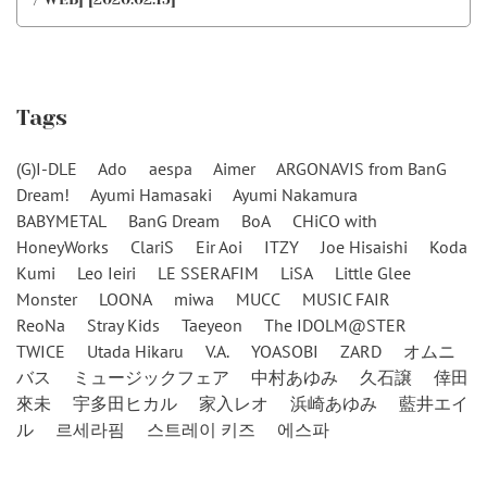
Tags
(G)I-DLE
Ado
aespa
Aimer
ARGONAVIS from BanG
Dream!
Ayumi Hamasaki
Ayumi Nakamura
BABYMETAL
BanG Dream
BoA
CHiCO with
HoneyWorks
ClariS
Eir Aoi
ITZY
Joe Hisaishi
Koda
Kumi
Leo Ieiri
LE SSERAFIM
LiSA
Little Glee
Monster
LOONA
miwa
MUCC
MUSIC FAIR
ReoNa
Stray Kids
Taeyeon
The IDOLM@STER
TWICE
Utada Hikaru
V.A.
YOASOBI
ZARD
オムニ
バス
ミュージックフェア
中村あゆみ
久石譲
倖田
來未
宇多田ヒカル
家入レオ
浜崎あゆみ
藍井エイ
ル
르세라핌
스트레이 키즈
에스파