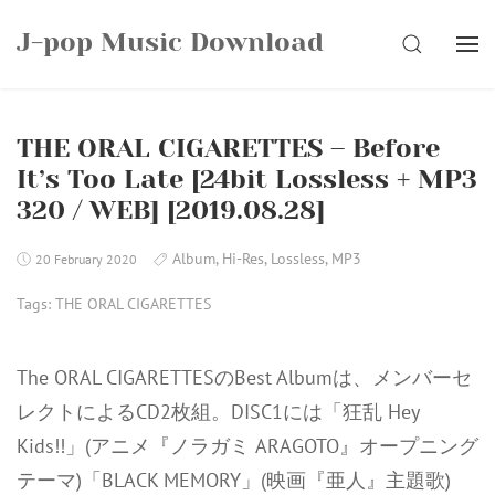
Skip
J-pop Music Download
to
SEARCH
content
THE ORAL CIGARETTES – Before
It’s Too Late [24bit Lossless + MP3
320 / WEB] [2019.08.28]
Album
,
Hi-Res
,
Lossless
,
MP3
20 February 2020
Tags:
THE ORAL CIGARETTES
The ORAL CIGARETTESのBest Albumは、メンバーセ
レクトによるCD2枚組。DISC1には「狂乱 Hey
Kids!!」(アニメ『ノラガミ ARAGOTO』オープニング
テーマ)「BLACK MEMORY」(映画『亜人』主題歌)