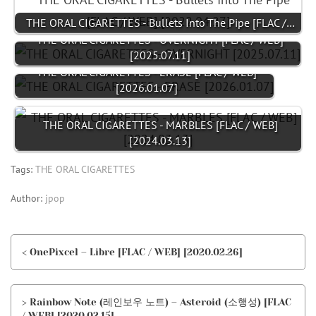
THE ORAL CIGARETTES - Bullets Into The Pipe [FLAC /…
THE ORAL CIGARETTES - OVERNIGHT [FLAC / WEB]
[2025.07.11]
THE ORAL CIGARETTES - ERASE [FLAC / WEB]
[2026.01.07]
THE ORAL CIGARETTES - MARBLES [FLAC / WEB]
[2024.03.13]
Tags:
THE ORAL CIGARETTES
Author:
jpop
< OnePixcel – Libre [FLAC / WEB] [2020.02.26]
> Rainbow Note (레인보우 노트) – Asteroid (소행성) [FLAC
/ WEB] [2020.02.15]