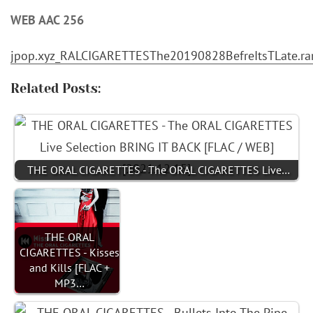
WEB AAC 256
jpop.xyz_RALCIGARETTESThe20190828BefreItsTLate.ra
Related Posts:
THE ORAL CIGARETTES - The ORAL CIGARETTES Live…
THE ORAL
CIGARETTES - Kisses
and Kills [FLAC +
MP3…